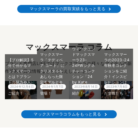
マックスマーラの買取実績をもっと見る
マックスマーラ コラム
ウィークエン
マックスマー
ドマックスマ
マックスマー
【プロ解説】5
ラ「テディベ
ーラ23-
ラの2023-24
ブランド専門店LIFEではマックスマーラの様々なアイテムの新
分で分かるマ
ア コート」に
24FWシグネ
年秋冬コレク
作情報や買取情報などをお伝えしています。
ックスマーラ
クリスタルを
チャーコレク
ションをご紹
とは？ブラン
あしらった限
ション「24
介！インスピ
ドの魅力や人
定モデルとキ
by Kate
レーションは
2024年12月4日
2024年1月7日
2023年8月14日
2023年7月8日
気のコートを
ッズサイズが
Phelan」をご
18世紀を生き
ご紹介！
登場！
紹介！
た女性たち
マックスマーラコラムをもっと見る