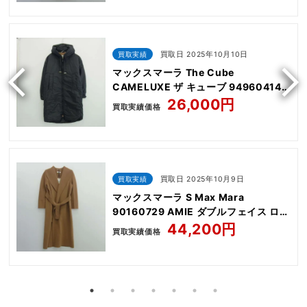
買取実績
買取日 2025年10月10日
マックスマーラ The Cube
CAMELUXE ザ キューブ 949604146
キャメリュクス ジップアップ フーディ
26,000円
買取実績価格
ー パデッドコート 専用収納トートバッ
グ付属
買取実績
買取日 2025年10月9日
マックスマーラ S Max Mara
90160729 AMIE ダブルフェイス ロン
グ コート
44,200円
買取実績価格