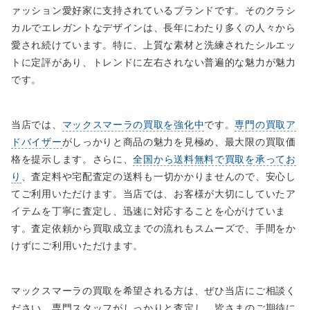
ァッション愛好家に支持されているブランドです。そのクラシ
カルでエレガントなデザインは、長年にわたり多くの人々から
愛され続けています。特に、上質な素材と洗練されたシルエッ
トに定評があり、トレンドに左右されない普遍的な魅力が魅力
です。
当店では、
マックスマーラの買取を強化中
です。
専門の買取ア
ドバイザー
がしっかりと商品の魅力を見極め、最大限の買取価
格を提示します。さらに、
全国から送料無料で買取を承ってお
り
、査定料や宅配査定の送料も一切かかりませんので、安心し
てご利用いただけます。当店では、お客様が大切にしていたア
イテムを丁寧に査定し、迅速に対応することを心がけていま
す。査定依頼から買取成立までの流れもスムーズで、手間をか
けずにご利用いただけます。
マックスマーラの買取を希望される方は、ぜひ当店にご相談く
ださい。専門スタッフがしっかりと査定し、皆さまのご期待に