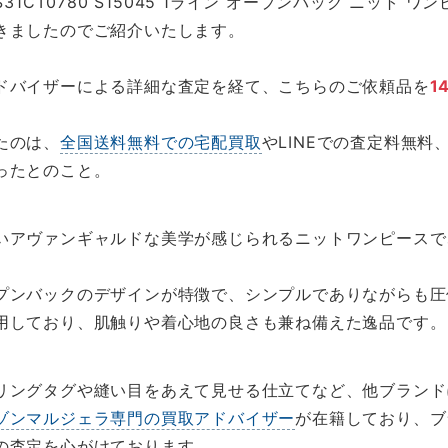
31CT0780 S15045 1ライン オープンバック ニット
きましたのでご紹介いたします。
ドバイザーによる詳細な査定を経て、こちらのご依頼品を
1
たのは、
全国送料無料での宅配買取
やLINEでの査定料無
ったとのこと。
いアヴァンギャルドな美学が感じられるニットワンピースで、
プンバックのデザインが特徴で、シンプルでありながらも圧
用しており、肌触りや着心地の良さも兼ね備えた逸品です。
リングタグや縫い目をあえて見せる仕立てなど、他ブランド
ゾンマルジェラ専門の買取アドバイザー
が在籍しており、ブ
の査定を心がけております。