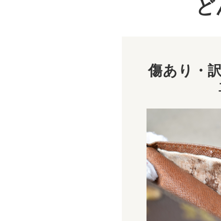
ど
傷あり・訳