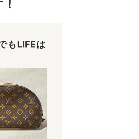
す！
もLIFEは
！