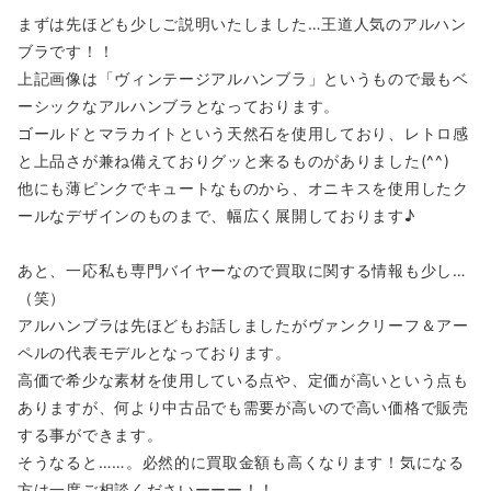
まずは先ほども少しご説明いたしました…王道人気のアルハン
ブラです！！
上記画像は「ヴィンテージアルハンブラ」というもので最もベ
ーシックなアルハンブラとなっております。
ゴールドとマラカイトという天然石を使用しており、レトロ感
と上品さが兼ね備えておりグッと来るものがありました(^^)
他にも薄ピンクでキュートなものから、オニキスを使用したク
ールなデザインのものまで、幅広く展開しております♪
あと、一応私も専門バイヤーなので買取に関する情報も少し…
（笑）
アルハンブラは先ほどもお話しましたがヴァンクリーフ＆アー
ペルの代表モデルとなっております。
高価で希少な素材を使用している点や、定価が高いという点も
ありますが、何より中古品でも需要が高いので高い価格で販売
する事ができます。
そうなると……。必然的に買取金額も高くなります！気になる
方は一度ご相談くださいーーー！！