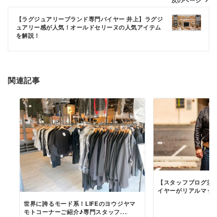
次のページ
ゲ
ー
【ラグジュアリーブランド専門バイヤー 井上】ラグジ
ュアリー感が人気！オールドセリーヌの人気アイテム
シ
を解説！
ョ
ン
関連記事
【スタッフブログ須
イヤーがリアルマッコイ
世界に誇るモード系！LIFEのヨウジヤマ
モトコーナーご紹介♪専門スタッフ...