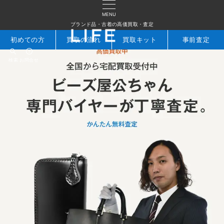
MENU
ブランド品・古着の高価買取・査定
初めての方
買取の流れ
買取キット
事前査定
検索
お問合せ