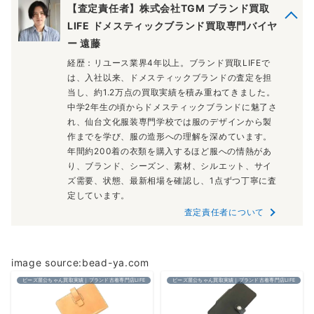
【査定責任者】株式会社TGM ブランド買取
LIFE ドメスティックブランド買取専門バイヤ
ー 遠藤
経歴：リユース業界4年以上。ブランド買取LIFEで
は、入社以来、ドメスティックブランドの査定を担
当し、約1.2万点の買取実績を積み重ねてきました。
中学2年生の頃からドメスティックブランドに魅了さ
れ、仙台文化服装専門学校では服のデザインから製
作までを学び、服の造形への理解を深めています。
年間約200着の衣類を購入するほど服への情熱があ
り、ブランド、シーズン、素材、シルエット、サイ
ズ需要、状態、最新相場を確認し、1点ずつ丁寧に査
定しています。
査定責任者について
image source:bead-ya.com
ビーズ屋公ちゃん買取実績｜ブランド古着専門店LIFE
ビーズ屋公ちゃん買取実績｜ブランド古着専門店LIFE