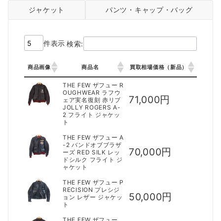
ジャケット
パンツ・キャップ・バッグ
件表示
検索:
商品画像
商品名
買取相場価格（新品）
商品画像
商品名
買取相場価格（新品）
THE FEW ザフュー R
OUGHWEAR ラフウ
71,000円
ェア実名復刻 赤リブ
JOLLY ROGERS A-
2 フライト ジャケッ
ト
THE FEW ザフュー A
-2 バンドオブブラザ
70,000円
ーズ RED SILK レッ
ドシルク フライト ジ
ャケット
THE FEW ザフュー P
RECISION プレシジ
50,000円
ョン レザー ジャケッ
ト
THE FEW ザフュー