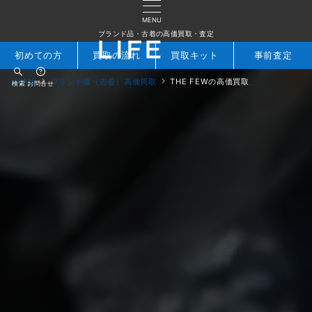
MENU
ブランド品・古着の高価買取・査定
初めての方
買取の流れ
買取キット
事前査定
HOME
ブランド服（古着）高価買取
THE FEWの高価買取
検索
お問合せ