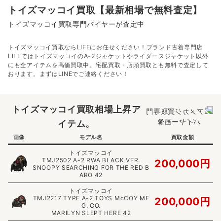
トイズマッコイ買取【最新相場で無料査定】
トイズマッコイ買取専門バイヤーが査定中
トイズマッコイ買取ならLIFEにお任せください！ブランド古着専門店
LIFEではトイズマッコイのA-2ジャケットやライダースジャケット以外
にも全アイテムを高価買取中。宅配買取・店頭買取とも無料で査定して
おります。まずはLINEでご連絡ください！
トイズマッコイ買取相場上昇ア
イテム。
画像
モデル名
買取金額
トイズマッコイ
TMJ2502 A-2 RWA BLACK VER.
200,000円
SNOOPY SEARCHING FOR THE RED B
ARO 42
トイズマッコイ
TMJ2217 TYPE A-2 TOYS McCOY MF
200,000円
G. CO.
MARILYN SLEPT HERE 42