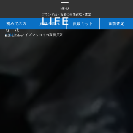
MENU
ブランド品・古着の高価買取・査定
初めての方
買取の流れ
買取キット
事前査定
HOME
トイズマッコイの高価買取
検索
お問合せ