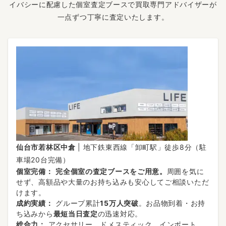
イバシーに配慮した個室査定ブースで買取専門アドバイザーが
一点ずつ丁寧に査定いたします。
仙台市若林区中倉
| 地下鉄東西線「卸町駅」徒歩8分（駐
車場20台完備）
個室完備：
完全個室の査定ブースをご用意。
周囲を気に
せず、高額品や大量のお持ち込みも安心してご相談いただ
けます。
成約実績：
グループ累計
15万人突破
。お品物到着・お持
ち込みから
最短当日査定
の迅速対応。
総合力：
アクセサリー、ドメスティック、インポート、