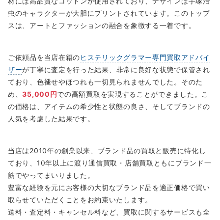
材には高品質なコットンが使用されており、デザインは手塚治
虫のキャラクターが大胆にプリントされています。このトップ
スは、アートとファッションの融合を象徴する一着です。
ご依頼品を当店在籍の
ヒステリックグラマー専門買取アドバイ
ザー
が丁寧に査定を行った結果、非常に良好な状態で保管され
ており、色褪せやほつれも一切見られませんでした。そのた
め、
35,000円
での高額買取を実現することができました。こ
の価格は、アイテムの希少性と状態の良さ、そしてブランドの
人気を考慮した結果です。
当店は2010年の創業以来、ブランド品の買取と販売に特化し
ており、10年以上に渡り通信買取・店舗買取ともにブランド一
筋でやってまいりました。
豊富な経験を元にお客様の大切なブランド品を適正価格で買い
取らせていただくことをお約束いたします。
送料・査定料・キャンセル料など、買取に関するサービスも全