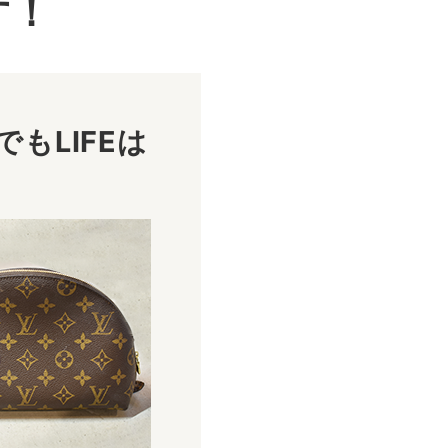
す！
もLIFEは
！