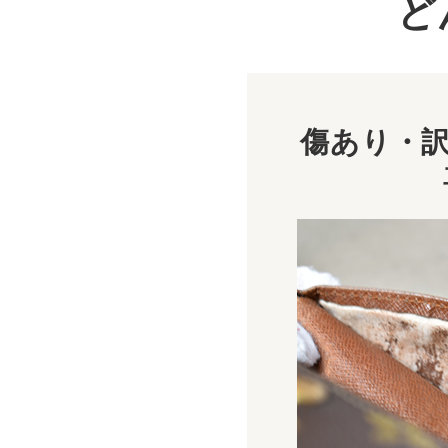
ど
傷あり・訳