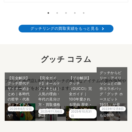
グッチリングの買取実績をもっと見る
グッチ コラム
グッチからビ
【完全解説】
【完全ガイ
【プロ解説】
リー・アイリ
ブランド専門店LIFEではグッチの様々なアイテムの新作情報や
グッチ歴代デ
ド】オールド
グッチ
ッシュとの新
買取情報などをお伝えしています。
ザイナー総ま
グッチとは｜
（GUCCI）完
作コラボバッ
とめ｜各時代
人気の理由・
全ガイド｜
グ「グッチ ホ
の哲学・代表
年代の見分け
100年愛され
ースビット
作・アイテム
方・買取価格
る理由 歴史・
1955」が登
2026年6月12日
2023年12月8日
の価値を深掘
まで専門家が
魅力・人気の
場！買取価格
2025年11月6日
2025年10月31
り
解説
秘密をご紹介
も公開中
日