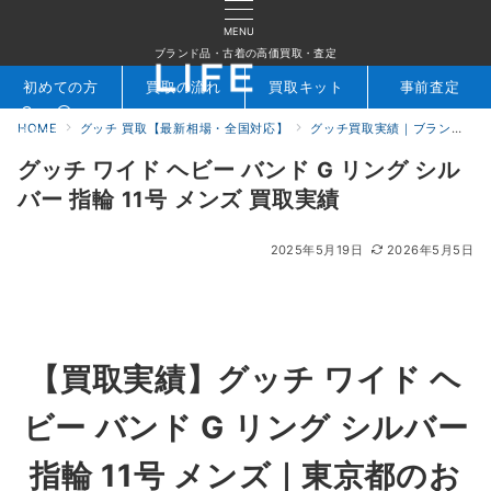
MENU
ブランド品・古着の高価買取・査定
初めての方
買取の流れ
買取キット
事前査定
HOME
グッチ 買取【最新相場・全国対応】
グッチ買取実績｜ブランド専門店LIFE
検索
お問合せ
グッチ ワイド ヘビー バンド G リング シル
バー 指輪 11号 メンズ 買取実績
2025年5月19日
2026年5月5日
【買取実績】グッチ ワイド ヘ
ビー バンド G リング シルバー
指輪 11号 メンズ｜東京都のお