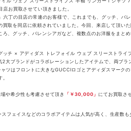
イル ウェブ スリーストライプス 半袖 リンガーＴシャツ 7276
の目店お買取させてい頂きました。
FE」六丁の目店の常連のお客様で、これまでも、グッチ、バ
の買取を同店に依頼されていました。今回、来店して頂いた
ころ、グッチ、バレンシアガなど、複数点のお洋服をまとめ
チ × アディダス トレフォイル ウェブ スリーストライプス
人気2大ブランドがコラボレーションしたアイテムで、両ブ
シャツはフロントに大きなGUCCIロゴとアディダスマーク
す。
相場や希少性も考慮させて頂き
「￥30,000」
にてお買取さ
 ノースフェイスなどのコラボアイテムは人気が高く、生産数