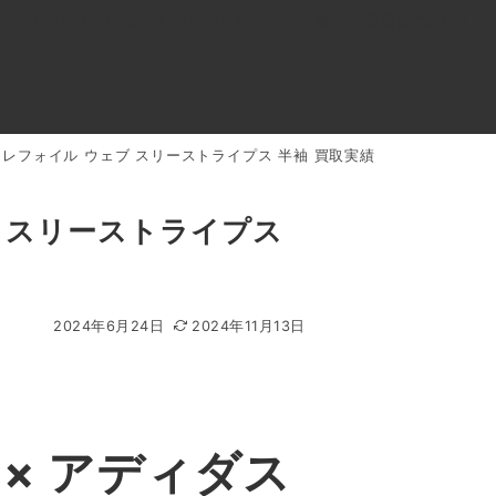
0120-818-999
11:00～19:00(年中無休)
店舗アクセス
ダス トレフォイル ウェブ スリーストライプス 半袖 買取実績
ル
よくあるご質問
BLOG
買取キャンペーン
ェブ スリーストライプス
2024年6月24日
2024年11月13日
J × アディダス