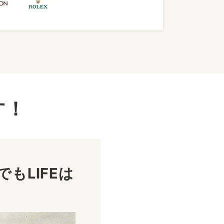
す！
もLIFEは
！