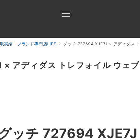
取実績｜ブランド専門店LIFE
グッチ 727694 XJE7J × アディ
買取ご案内
買取ブランド
買取アイテム
ジャン
JE7J × アディダス トレフォイル ウ
チ 727694 XJE7