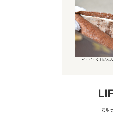
ベタベタや剥がれ
L
買取