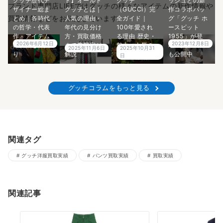
グッチ歴代デ
ド】オールド
グッチ
ッシュとの新
ブランド専門店LIFEではグッチの様々なアイテムの新作情報や
ザイナー総ま
グッチとは｜
（GUCCI）完
作コラボバッ
買取情報などをお伝えしています。
とめ｜各時代
人気の理由・
全ガイド｜
グ「グッチ ホ
の哲学・代表
年代の見分け
100年愛され
ースビット
作・アイテム
方・買取価格
る理由 歴史・
1955」が登
2026年6月12日
2023年12月8日
の価値を深掘
まで専門家が
魅力・人気の
場！買取価格
2025年11月6日
2025年10月31
り
解説
秘密をご紹介
も公開中
日
グッチコラムをもっと見る
関連タグ
グッチ洋服買取実績
パンツ買取実績
買取実績
関連記事