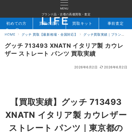
MENU
ブランド品・古着の高価買取・査定
初めての方
買取の流れ
買取キット
事前査定
HOME
グッチ 買取【最新相場・全国対応】
グッチ買取実績｜ブランド専門店LIFE
検索
お問合せ
グッチ 713493 XNATN イタリア製 カウレ
ザー ストレート パンツ 買取実績
2026年6月2日
2026年6月2日
【買取実績】
グッチ 713493
XNATN イタリア製 カウレザー
ストレート パンツ
｜東京都の