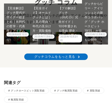
グッチ コラム
グッチからビ
【完全解説】
【完全ガイ
【プロ解説】
リー・アイリ
グッチ歴代デ
ド】オールド
グッチ
ッシュとの新
ブランド専門店LIFEではグッチの様々なアイテムの新作情報や
ザイナー総ま
グッチとは｜
（GUCCI）完
作コラボバッ
買取情報などをお伝えしています。
とめ｜各時代
人気の理由・
全ガイド｜
グ「グッチ ホ
の哲学・代表
年代の見分け
100年愛され
ースビット
作・アイテム
方・買取価格
る理由 歴史・
1955」が登
2026年6月12日
2023年12月8日
の価値を深掘
まで専門家が
魅力・人気の
場！買取価格
2025年11月6日
2025年10月31
り
解説
秘密をご紹介
も公開中
日
グッチコラムをもっと見る
関連タグ
グッチホースビット買取実績
グッチ靴買取実績
買取実績
靴買取実績