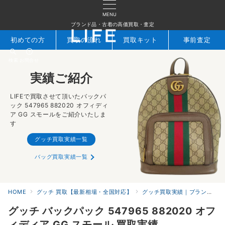
MENU
ブランド品・古着の高価買取・査定
初めての方
買取の流れ
買取キット
事前査定
検索
お問合せ
実績ご紹介
LIFEで買取させて頂いたバックパ
ック 547965 882020 オフィディ
ア GG スモールをご紹介いたしま
す
グッチ買取実績一覧
バッグ買取実績一覧
HOME
グッチ 買取【最新相場・全国対応】
グッチ買取実績｜ブランド専門店LIFE
グッチ バックパック 547965 882020 オフ
ィディア GG スモール 買取実績