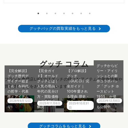
グッチバッグの買取実績をもっと見る
グッチ コラム
グッチからビ
【完全解説】
【完全ガイ
【プロ解説】
リー・アイリ
グッチ歴代デ
ド】オールド
グッチ
ッシュとの新
ブランド専門店LIFEではグッチの様々なアイテムの新作情報や
ザイナー総ま
グッチとは｜
（GUCCI）完
作コラボバッ
買取情報などをお伝えしています。
とめ｜各時代
人気の理由・
全ガイド｜
グ「グッチ ホ
の哲学・代表
年代の見分け
100年愛され
ースビット
作・アイテム
方・買取価格
る理由 歴史・
1955」が登
2026年6月12日
2023年12月8日
の価値を深掘
まで専門家が
魅力・人気の
場！買取価格
2025年11月6日
2025年10月31
り
解説
秘密をご紹介
も公開中
日
グッチコラムをもっと見る