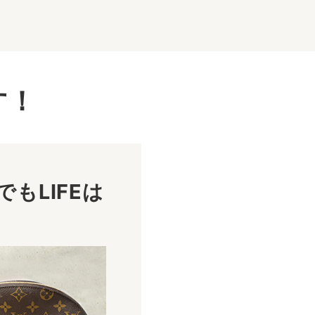
す！
もLIFEは
！