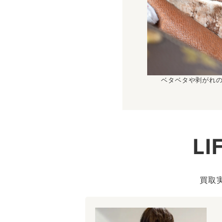
ベタベタや剥がれ
L
買取