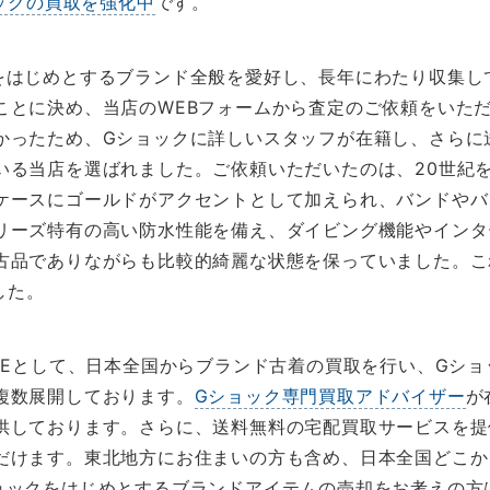
ックの買取を強化中
です。
をはじめとするブランド全般を愛好し、長年にわたり収集し
ことに決め、当店のWEBフォームから査定のご依頼をいた
かったため、Gショックに詳しいスタッフが在籍し、さらに
いる当店を選ばれました。ご依頼いただいたのは、20世紀
ケースにゴールドがアクセントとして加えられ、バンドやバッ
リーズ特有の高い防水性能を備え、ダイビング機能やインタ
古品でありながらも比較的綺麗な状態を保っていました。こ
した。
FEとして、日本全国からブランド古着の買取を行い、Gシ
複数展開しております。
Gショック専門買取アドバイザー
が
供しております。さらに、送料無料の宅配買取サービスを提
だけます。東北地方にお住まいの方も含め、日本全国どこか
ョックをはじめとするブランドアイテムの売却をお考えの方