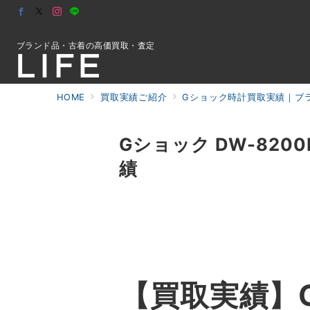
ブランド品・古着の高価買取・査定
HOME
買取実績ご紹介
Gショック時計買取実績｜ブラ
初めての方へ
Gショック DW-820
績
検索
お問合せ
【買取実績】G