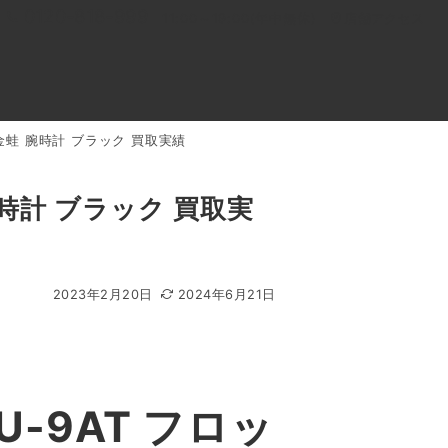
0120-818-999
11:00～19:00(年中無休)
店舗アクセス
 黒金蛙 腕時計 ブラック 買取実績
ル
よくあるご質問
BLOG
買取キャンペーン
腕時計 ブラック 買取実
2023年2月20日
2024年6月21日
-9AT フロッ