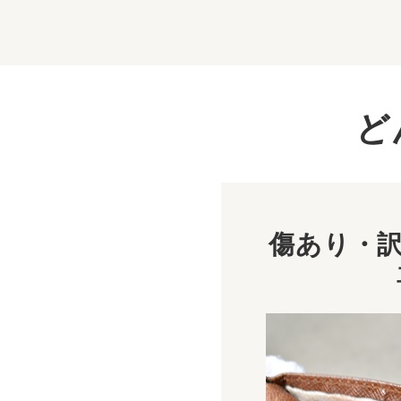
ど
傷あり・訳