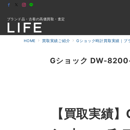
ブランド品・古着の高価買取・査定
HOME
買取実績ご紹介
Gショック時計買取実績｜ブラ
初めての方へ
Gショック DW-820
検索
お問合せ
【買取実績】G