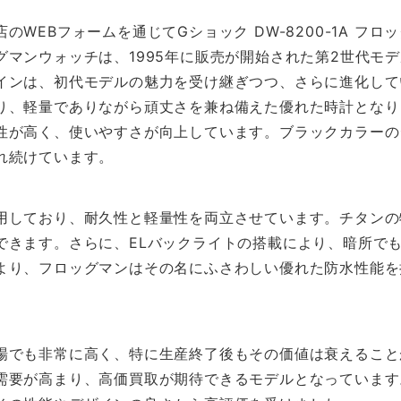
WEBフォームを通じてGショック DW-8200-1A フロ
マンウォッチは、1995年に販売が開始された第2世代モ
インは、初代モデルの魅力を受け継ぎつつ、さらに進化して
り、軽量でありながら頑丈さを兼ね備えた優れた時計となり
性が高く、使いやすさが向上しています。ブラックカラーの
れ続けています。
用しており、耐久性と軽量性を両立させています。チタンの
できます。さらに、ELバックライトの搭載により、暗所で
より、フロッグマンはその名にふさわしい優れた防水性能を
場でも非常に高く、特に生産終了後もその価値は衰えること
需要が高まり、高価買取が期待できるモデルとなっています