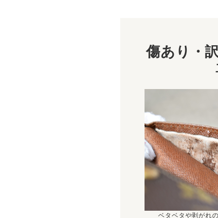
傷あり・訳
ベタベタや剥がれ