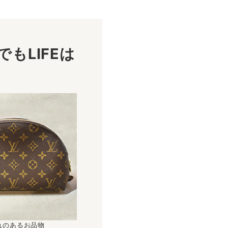
もLIFEは
！
れのあるお品物