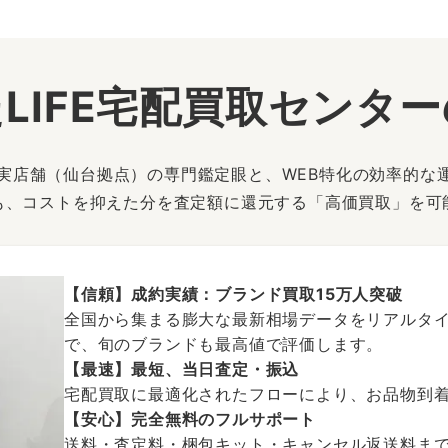
LIFE宅配買取センタ
は、実店舗（仙台拠点）の専門鑑定眼と、WEB特化の効率的な
も、コストを抑えた分を査定額に還元する「高価買取」を可
【信頼】成約実績：ブランド買取15万人突破
全国から集まる膨大な最新相場データをリアルタイ
で、旬のブランドも最高値で評価します。
【最速】最短、当日査定・振込
宅配買取に最適化されたフローにより、お品物到
【安心】完全無料のフルサポート
送料・査定料・梱包キット・キャンセル返送料まで、