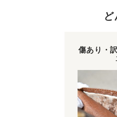
ど
傷あり・訳