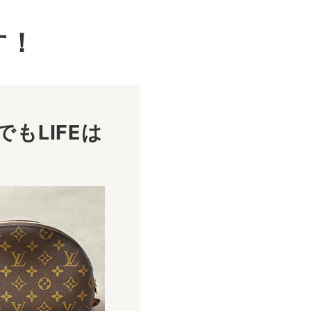
す！
もLIFEは
！