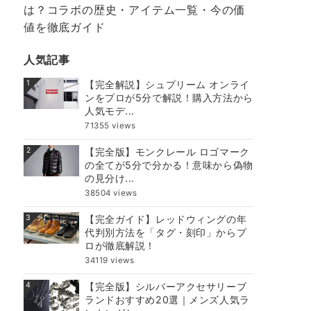
は？コラボの歴史・アイテム一覧・今の価
値を徹底ガイド
人気記事
1
【完全解説】シュプリーム オンライ
ンをプロが5分で解説！購入方法から
人気モデ...
71355 views
2
【完全版】モンクレール ロゴマーク
の全てが5分で分かる！意味から偽物
の見分け...
38504 views
3
【完全ガイド】レッドウィングの年
代判別方法を「タグ・刻印」からプ
ロが徹底解説！
34119 views
4
【完全版】シルバーアクセサリーブ
ランドおすすめ20選｜メンズ人気ラ