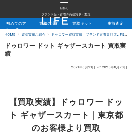
MENU
ブランド品・古着の高価買取・査定
初めての方
買取の流れ
買取キット
事前査定
HOME
買取実績ご紹介
ドゥロワー買取実績｜ブランド古着専門店LIFE
検索
お問合せ
ドゥロワー ドット ギャザースカート 買取実
績
2021年5月31日
2025年8月26日
【買取実績】ドゥロワー ドッ
ト ギャザースカート
｜東京都
のお客様より買取