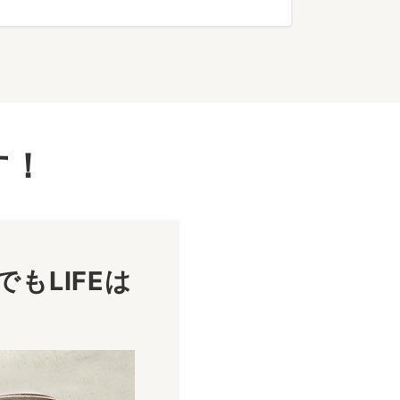
す！
もLIFEは
！