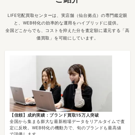
LIFE宅配買取センターは、実店舗（仙台拠点）の専門鑑定眼
と、WEB特化の効率的な運用をハイブリッドに提供。
全国どこからでも、コストを抑えた分を査定額に還元する「高
価買取」を可能にしています。
【信頼】成約実績：ブランド買取15万人突破
全国から集まる膨大な最新相場データをリアルタイムで査
定に反映。WEB特化の機動力で、旬のブランドも最高値
で評価します。