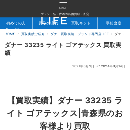
MENU
ブランド品・古着の高価買取・査定
初めての方
買取の流れ
買取キット
事前査定
HOME
買取実績ご紹介
ダナー買取実績｜ブランド専門店LIFE
ダナー 33235 ライト ゴアテックス 買取実績
検索
お問合せ
ダナー 33235 ライト ゴアテックス 買取実
績
2021年6月3日
2024年9月14日
【買取実績】ダナー 33235 ラ
イト ゴアテックス|青森県のお
客様より買取