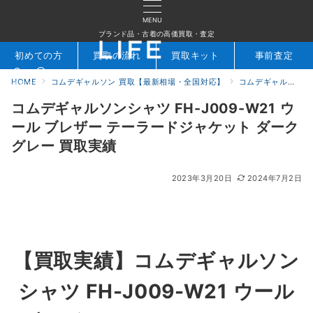
MENU
ブランド品・古着の高価買取・査定
初めての方
買取の流れ
買取キット
事前査定
HOME
コムデギャルソン 買取【最新相場・全国対応】
コムデギャルソン買取実績｜ブランド古着専門店LIFE
検索
お問合せ
コムデギャルソンシャツ FH-J009-W21 ウ
ール ブレザー テーラードジャケット ダーク
グレー 買取実績
2023年3月20日
2024年7月2日
【買取実績】コムデギャルソン
シャツ FH-J009-W21 ウール