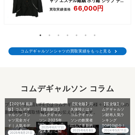
ャツ エステル縮絨 ポリ縮 ジップ テー
ラード ジャケット
66,000円
買取実績価格
コムデギャルソンシャツの買取実績をもっと見る
コムデギャルソン コラム
【2025年最新
【完全版】川
【完全版】コ
ブランド専門店LIFEではコムデギャルソンの様々なアイテムの
版】コムデギ
【徹底解説】
久保玲とは？
ムデギャルソ
新作情報や買取情報などをお伝えしています。
ャルソン Tシ
コムデギャル
コムデギャル
ン財布人気ラ
ャツ完全ガイ
ソン 2025年
ソンの創業者
ンキング
ド｜人気モデ
春夏「不確か
にして革新的
TOP10紹介！
2025年6月17日
2025年6月8日
2024年5月11日
ルから選び方
な未来」ご紹
デザイナーの
プロが5分で解
2025年8月21日