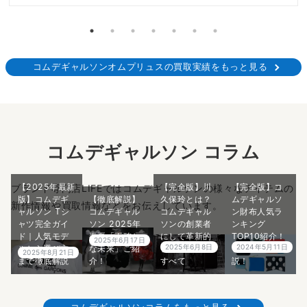
コムデギャルソンオムプリュスの買取実績をもっと見る
コムデギャルソン コラム
【2025年最新
【完全版】川
【完全版】コ
ブランド専門店LIFEではコムデギャルソンの様々なアイテムの
版】コムデギ
【徹底解説】
久保玲とは？
ムデギャルソ
新作情報や買取情報などをお伝えしています。
ャルソン Tシ
コムデギャル
コムデギャル
ン財布人気ラ
ャツ完全ガイ
ソン 2025年
ソンの創業者
ンキング
ド｜人気モデ
春夏「不確か
にして革新的
TOP10紹介！
2025年6月17日
2025年6月8日
2024年5月11日
ルから選び方
な未来」ご紹
デザイナーの
プロが5分で解
2025年8月21日
まで徹底解説
介！
すべて
説！