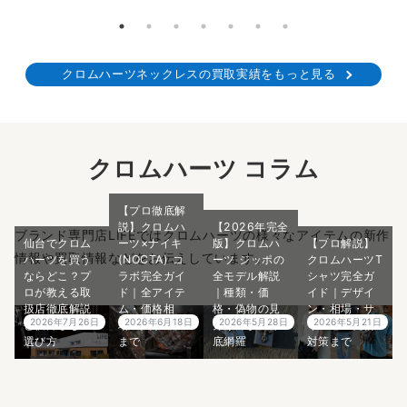
クロムハーツネックレスの買取実績をもっと見る
クロムハーツ コラム
【プロ徹底解
説】クロムハ
【2026年完全
ブランド専門店LIFEではクロムハーツの様々なアイテムの新作
仙台でクロム
ーツ×ナイキ
版】クロムハ
【プロ解説】
情報や買取情報などをお伝えしています。
ハーツを買う
(NOCTA) コ
ーツ ジッポの
クロムハーツT
ならどこ？プ
ラボ完全ガイ
全モデル解説
シャツ完全ガ
ロが教える取
ド｜全アイテ
｜種類・価
イド｜デザイ
扱店徹底解説
ム・価格相
格・偽物の見
ン・相場・サ
2026年7月26日
2026年6月18日
2026年5月28日
2026年5月21日
と後悔しない
場・入手方法
分け方まで徹
イズ感・偽物
選び方
まで
底網羅
対策まで