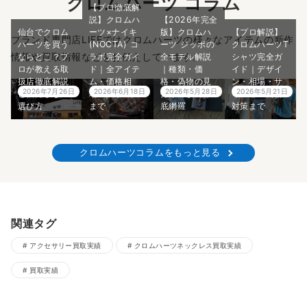
クロムハーツ コラム
【プロ徹底解
説】クロムハ
【2026年完全
仙台でクロム
ーツ×ナイキ
版】クロムハ
【プロ解説】
ブランド専門店LIFEではクロムハーツの様々なアイテムの新作
ハーツを買う
(NOCTA) コ
ーツ ジッポの
クロムハーツT
情報や買取情報などをお伝えしています。
ならどこ？プ
ラボ完全ガイ
全モデル解説
シャツ完全ガ
ロが教える取
ド｜全アイテ
｜種類・価
イド｜デザイ
扱店徹底解説
ム・価格相
格・偽物の見
ン・相場・サ
2026年7月26日
2026年6月18日
2026年5月28日
2026年5月21日
と後悔しない
場・入手方法
分け方まで徹
イズ感・偽物
選び方
まで
底網羅
対策まで
クロムハーツコラムをもっと見る
関連タグ
アクセサリー買取実績
クロムハーツネックレス買取実績
買取実績