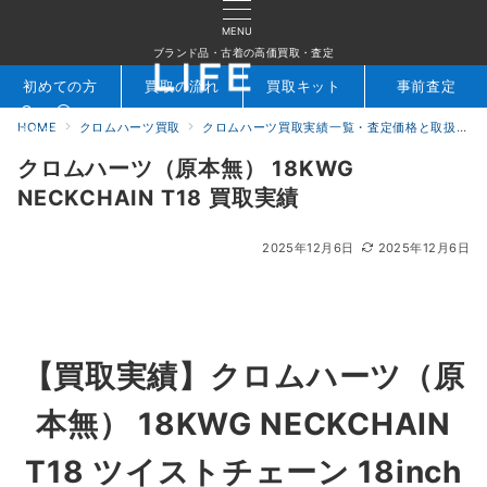
MENU
ブランド品・古着の高価買取・査定
初めての方
買取の流れ
買取キット
事前査定
HOME
クロムハーツ買取
クロムハーツ買取実績一覧・査定価格と取扱アイテムを公開｜ブランド買取専門店LIFE
検索
お問合せ
クロムハーツ（原本無） 18KWG
NECKCHAIN T18 買取実績
2025年12月6日
2025年12月6日
【買取実績】
クロムハーツ（原
本無） 18KWG NECKCHAIN
T18 ツイストチェーン 18inch