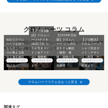
クロムハーツ コラム
【プロ徹底解
説】クロムハ
【2026年完全
仙台でクロム
ーツ×ナイキ
版】クロムハ
【プロ解説】
ブランド専門店LIFEではクロムハーツの様々なアイテムの新作
ハーツを買う
(NOCTA) コ
ーツ ジッポの
クロムハーツT
情報や買取情報などをお伝えしています。
ならどこ？プ
ラボ完全ガイ
全モデル解説
シャツ完全ガ
ロが教える取
ド｜全アイテ
｜種類・価
イド｜デザイ
扱店徹底解説
ム・価格相
格・偽物の見
ン・相場・サ
2026年7月26日
2026年6月18日
2026年5月28日
2026年5月21日
と後悔しない
場・入手方法
分け方まで徹
イズ感・偽物
選び方
まで
底網羅
対策まで
クロムハーツコラムをもっと見る
関連タグ