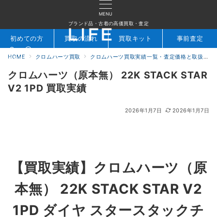
MENU
ブランド品・古着の高価買取・査定
初めての方
買取の流れ
買取キット
事前査定
HOME
クロムハーツ買取
クロムハーツ買取実績一覧・査定価格と取扱アイテムを公開｜ブランド買取専門店LIFE
検索
お問合せ
クロムハーツ（原本無） 22K STACK STAR
V2 1PD 買取実績
2026年1月7日
2026年1月7日
【買取実績】
クロムハーツ（原
本無） 22K STACK STAR V2
1PD ダイヤ スタースタックチ