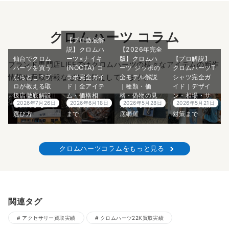
クロムハーツ コラム
【プロ徹底解
説】クロムハ
【2026年完全
仙台でクロム
ーツ×ナイキ
版】クロムハ
【プロ解説】
ブランド専門店LIFEではクロムハーツの様々なアイテムの新作
ハーツを買う
(NOCTA) コ
ーツ ジッポの
クロムハーツT
情報や買取情報などをお伝えしています。
ならどこ？プ
ラボ完全ガイ
全モデル解説
シャツ完全ガ
ロが教える取
ド｜全アイテ
｜種類・価
イド｜デザイ
扱店徹底解説
ム・価格相
格・偽物の見
ン・相場・サ
2026年7月26日
2026年6月18日
2026年5月28日
2026年5月21日
と後悔しない
場・入手方法
分け方まで徹
イズ感・偽物
選び方
まで
底網羅
対策まで
クロムハーツコラムをもっと見る
関連タグ
アクセサリー買取実績
クロムハーツ22K買取実績