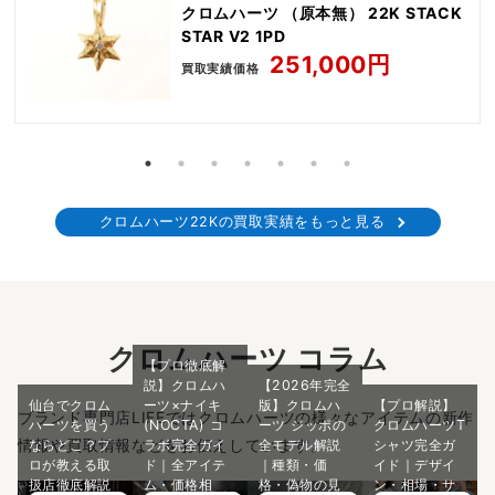
クロムハーツ （原本無） 22K STACK
STAR V2 1PD
251,000円
買取実績価格
クロムハーツ22Kの買取実績をもっと見る
クロムハーツ コラム
【プロ徹底解
説】クロムハ
【2026年完全
仙台でクロム
ーツ×ナイキ
版】クロムハ
【プロ解説】
ブランド専門店LIFEではクロムハーツの様々なアイテムの新作
ハーツを買う
(NOCTA) コ
ーツ ジッポの
クロムハーツT
情報や買取情報などをお伝えしています。
ならどこ？プ
ラボ完全ガイ
全モデル解説
シャツ完全ガ
ロが教える取
ド｜全アイテ
｜種類・価
イド｜デザイ
扱店徹底解説
ム・価格相
格・偽物の見
ン・相場・サ