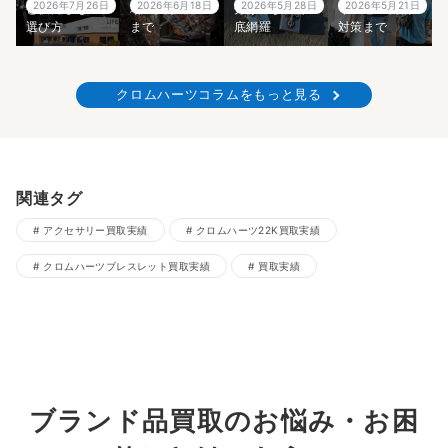
2026年7月26日
2026年6月18日
2026年5月28日
2026年5月21日
と後悔しない
場・入手方法
分け方まで徹
イズ感・偽物
選び方
まで
底網羅
対策まで
クロムハーツコラムをもっと見る
関連タグ
アクセサリー買取実績
クロムハーツ22K買取実績
クロムハーツブレスレット買取実績
買取実績
ブランド品買取のお悩み・お困