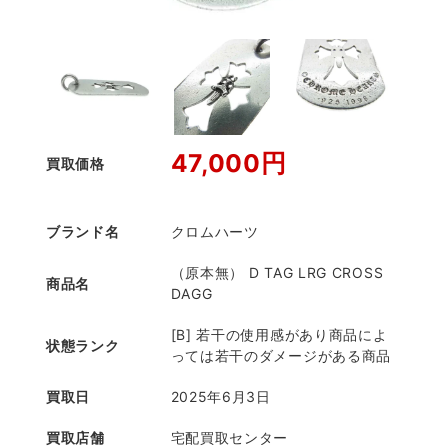
47,000円
買取価格
ブランド名
クロムハーツ
（原本無） D TAG LRG CROSS
商品名
DAGG
[B] 若干の使用感があり商品によ
状態ランク
っては若干のダメージがある商品
買取日
2025年6月3日
買取店舗
宅配買取センター