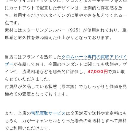
ラージサイズのドッグタグに、クロスとダガーモチーフを大胆
にカットアウトで配置したデザインは、圧倒的な存在感を放
ち、着用するだけでスタイリングに華やかさを加えてくれる一
点です。
素材にはスターリングシルバー（925）が使用されており、重
厚感と耐久性を兼ね備えた仕上がりとなっております。
当店にはブランドを熟知した
クロムハーツ専門の買取アドバイ
ザー
が在籍しており、今回のペンダントに関しても状態やデザ
イン性、流通相場などを総合的に評価し、
47,000円
で買い取
らせていただきました。
付属品が欠品している状態（原本無）でもしっかりと価値を見
極めての査定となっております。
また、当店の
宅配買取サービス
は全国対応で送料や査定料はも
ちろん、万が一キャンセルとなった場合の返送料もすべて無料
でご利用いただけます。