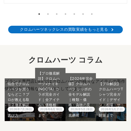
クロムハーツネックレスの買取実績をもっと見る
クロムハーツ コラム
【プロ徹底解
説】クロムハ
【2026年完全
ブランド専門店LIFEではクロムハーツの様々なアイテムの新作
仙台でクロム
ーツ×ナイキ
版】クロムハ
【プロ解説】
情報や買取情報などをお伝えしています。
ハーツを買う
(NOCTA) コ
ーツ ジッポの
クロムハーツT
ならどこ？プ
ラボ完全ガイ
全モデル解説
シャツ完全ガ
ロが教える取
ド｜全アイテ
｜種類・価
イド｜デザイ
扱店徹底解説
ム・価格相
格・偽物の見
ン・相場・サ
2026年7月26日
2026年6月18日
2026年5月28日
2026年5月21日
と後悔しない
場・入手方法
分け方まで徹
イズ感・偽物
選び方
まで
底網羅
対策まで