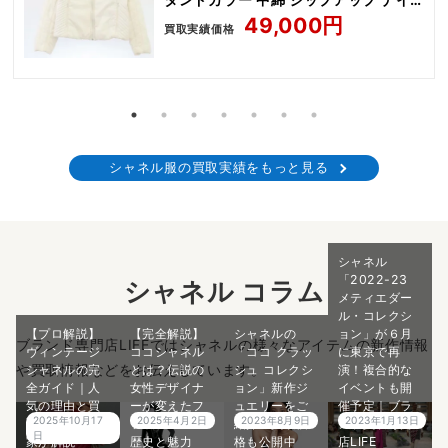
ロン ジャケット
49,000円
買取実績価格
シャネル服の買取実績をもっと見る
シャネル
「2022-23
シャネル コラム
メティエダー
ル・コレクシ
【プロ解説】
【完全解説】
シャネルの
ョン」が６月
ブランド専門店LIFEではシャネルの様々なアイテムの新作情報
ヴィンテージ
ココシャネル
「ココ クラッ
に東京で再
や買取情報などをお伝えしています。
シャネルの完
とは？伝説の
シュ コレクシ
演！複合的な
全ガイド｜人
女性デザイナ
ョン」新作ジ
イベントも開
気の理由と買
ーが変えたフ
ュエリーをご
催予定｜ブラ
2025年10月17
2025年4月2日
2023年8月9日
2023年1月13日
取相場を専門
ァッションの
紹介！買取価
ンド買取専門
日
家が解説
歴史と魅力
格も公開中
店LIFE