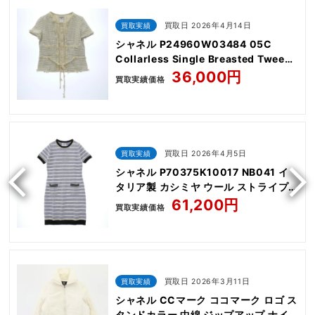
買取実績
買取日 2026年4月14日
シャネル P24960W03484 05C
Collarless Single Breasted Tweed
Jacket
36,000円
買取実績価格
買取実績
買取日 2026年4月5日
シャネル P70375K10017 NB041 イ
タリア製 カシミヤ ウール ストライプ
柄 スモール スパンコール ニット 半袖
61,200円
買取実績価格
ワンピース
買取実績
買取日 2026年3月11日
シャネル CCマーク ココマーク ロゴ ス
タンドカラー 中綿 ジップアップ ナイ