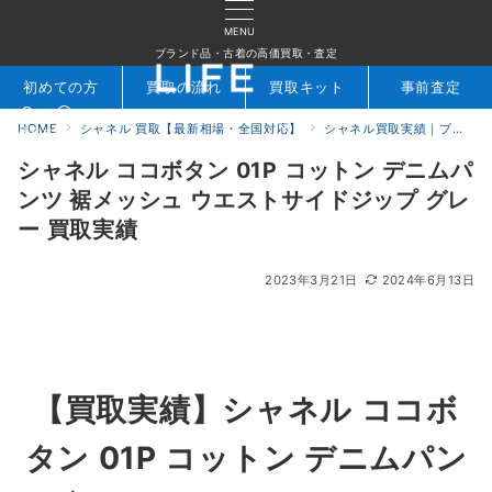
MENU
ブランド品・古着の高価買取・査定
初めての方
買取の流れ
買取キット
事前査定
HOME
シャネル 買取【最新相場・全国対応】
シャネル買取実績｜ブランド専門店LIFE
検索
お問合せ
シャネル ココボタン 01P コットン デニムパ
ンツ 裾メッシュ ウエストサイドジップ グレ
ー 買取実績
2023年3月21日
2024年6月13日
【買取実績】シャネル ココボ
タン 01P コットン デニムパン