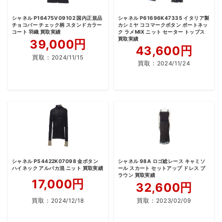
シャネル P16475V09102 国内正規品
シャネル P61696K47335 イタリア製
チョコバー チェック柄 スタンドカラー
カシミヤ ココマークボタン ポートネッ
コート 羽織 買取実績
ク ラメMIX ニット セーター トップス
買取実績
39,000円
43,600円
買取：
2024/11/15
買取：
2024/11/24
シャネル P54422K07098 金ボタン
シャネル 98A ロゴ総レース キャミソ
ハイネック アルパカ混 ニット 買取実績
ール スカート セットアップ ドレス ブ
ラウン 買取実績
17,000円
32,600円
買取：
2024/12/18
買取：
2023/02/09