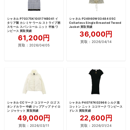
シャネル P70375K10017 NB041 イ
シャネル P24960W03484 05C
タリア製 カシミヤ ウール ストライプ柄
Collarless Single Breasted Tweed
スモール スパンコール ニット 半袖 ワ
Jacket 買取実績
ンピース 買取実績
36,000円
61,200円
買取：
2026/04/14
買取：
2026/04/05
シャネル CCマーク ココマーク ロゴ ス
シャネル P40797K02966 シルク混
タンドカラー 中綿 ジップアップ ナイロ
コットン ニット ココマーク ワンピース
ン ジャケット 買取実績
ドレス 買取実績
49,000円
22,600円
買取：
2026/03/11
買取：
2026/01/24