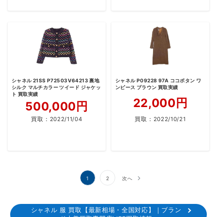
シャネル 21SS P72503V64213 裏地
シャネル P09228 97A ココボタン ワ
シルク マルチカラー ツイード ジャケッ
ンピース ブラウン 買取実績
ト 買取実績
22,000円
500,000円
買取：
2022/11/04
買取：
2022/10/21
投
1
2
次へ
稿
の
シャネル 服 買取【最新相場・全国対応】｜ブラン
ペ