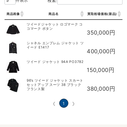
件表示
検索:
商品画像
商品名
買取相場価格(新品)
商品画像
商品名
買取相場価格(新品)
ツイードジャケット ロゴマーク コ
コマーク ボタン
350,000円
シャネル エンブレム ジャケット ツ
イード E1417
400,000円
ツイード ジャケット 94A PO3782
150,000円
96’s ツイード ジャケット スカート
セットアップ スーツ 38 ブラック
380,000円
フランス製
❮
1
❯