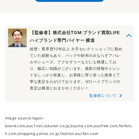
【監修者】株式会社TGM ブランド買取LIFE
ハイブランド専門バイヤー 横道
経歴：業界歴10年以上 大手セレクトショップに勤め
ていた経験もあり、バッグや財布のみならずアパレ
ルやシューズ、アクセサリーなどにも精通してお
り、幅広い知識がございます。最新の情報やトレン
ドをしっかり収集し、お客様に寄り添った接客と丁
寧な査定を心がけております。ぜひハイブランドの
査定は横道におまかせください！
監修者について
image source:logos-
brand.com,auc1.net,rakuten.co.jp,buyma.com,aucfree.com,farfetc
h.com,shopping.yahoo.co.jp,fashion.aucfan.com