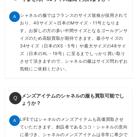
シャネルの服ではフランスのサイズ規格が採用されて
A
ツイード セットアップ
おり、40サイズ＝日本のMサイズ・11号となりま
す。お探しの方の多い中間サイズとなるゴールデンサ
ヴィンテージシャネルの人気アイテムとなっているツイードセ
イズのため高額買取が期待できます。最小サイズの
ットアップ。カジュアルな抜け感とフォーマルらしい上品さを
34サイズ（日本のXS・5号）や最大サイズの48サイ
兼ね備えており、さまざまなシーンで活躍してくれます。
ズ（日本のXL・19号）に至るまでしっかり買い取り
ツイードセットアップは人気が高く需要もあることから高額で
させて頂きますので、シャネルの服はサイズ問わずお
の買取が可能となっております。一度お問い合わせ下さいま
気軽にご依頼ください。
せ。
～70,000円買取
メンズアイテムのシャネルの服も買取可能でし
Q
ょうか？
ツイードジャケット
LIFEではシャネルのメンズアイテムも高価買取させ
A
ていただきます。創設者であるココ・シャネルの意向
さっと羽織るだけでワンランク上の高級感を演出してくれるツ
に基づき、シャネルのメンズアイテムは非常に希少で
イードジャケット。ちょっとしたお呼ばれから結婚式やパーテ