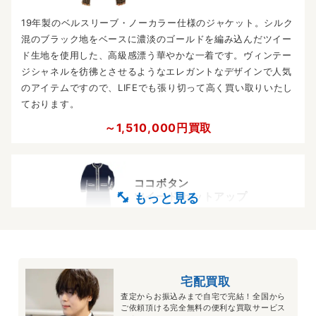
19年製のベルスリーブ・ノーカラー仕様のジャケット。シルク
混のブラック地をベースに濃淡のゴールドを編み込んだツイー
ド生地を使用した、高級感漂う華やかな一着です。ヴィンテー
ジシャネルを彷彿とさせるようなエレガントなデザインで人気
のアイテムですので、LIFEでも張り切って高く買い取りいたし
ております。
～1,510,000円買取
ココボタン
ツイード セットアップ
ココ・シャネル氏が活動的な女性のために作った、動きやすい
ツイード生地のセットアップスーツ。女性の誰もが憧れる「シ
ャネルスーツ」はシャネルの服の中だけでなく、ブランドを代
宅配買取
表する大定番アイテムとなっています。高額査定も大いに期待
査定からお振込みまで自宅で完結！全国から
できます。
ご依頼頂ける完全無料の便利な買取サービス