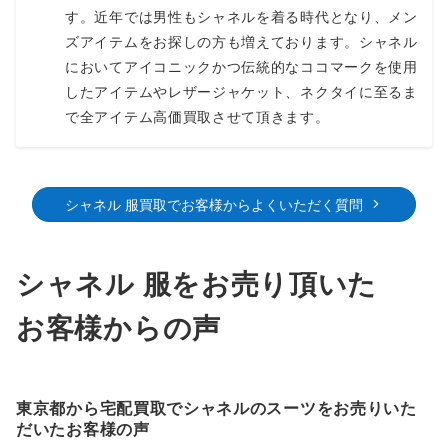
ィなど幅広い場面で活躍してくれる、一着は持っておきたいア
す。近年では男性もシャネルを着る時代となり、メン
イテムです。
ズアイテムをお探しの方も増えております。シャネル
シャネルのツイードは人気が高い為、高額でご提示させて頂き
においてアイコニックかつ伝統的なココマークを使用
ますので、一度お問い合わせ下さいませ。
したアイテムやレザージャケット、ネクタイに至るま
で全アイテム高価買取させて頂きます。
～110,000円買取
シャネル 服買取でお客様からよくいただく質問
ヴィンテージ ブレザージャケット
ツイードとは一味違った魅力を持つブレザージャケット。ソリ
シャネル 服をお売り頂いた
ッドなボディにココマークボタンがよく映え、ゴージャスな雰
囲気を醸し出してくれます。
お客様からの声
どの年代からも人気であることから、相場も高く高価買取とな
る傾向がございますので一度お問い合わせ下さいませ。
～100,000円買取
東京都から宅配買取でシャネルのスーツをお売りいた
だいたお客様の声