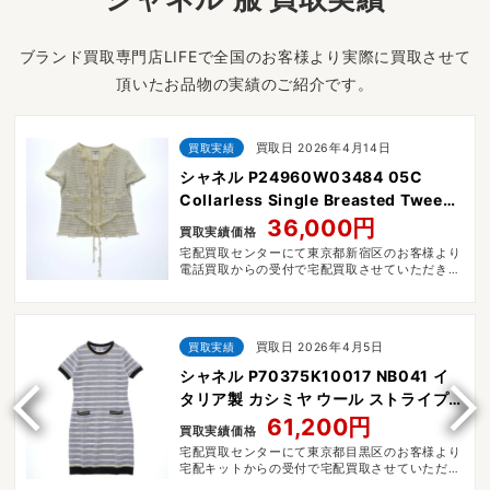
ブランド買取専門店LIFEで全国のお客様より実際に買取させて
頂いたお品物の実績のご紹介です。
買取実績
買取日 2026年4月14日
シャネル P24960W03484 05C
Collarless Single Breasted Tweed
Jacket
36,000円
買取実績価格
宅配買取センターにて東京都新宿区のお客様より
電話買取からの受付で宅配買取させていただきま
した。
買取実績
買取日 2026年4月5日
シャネル P70375K10017 NB041 イ
タリア製 カシミヤ ウール ストライプ
柄 スモール スパンコール ニット 半袖
61,200円
買取実績価格
ワンピース
宅配買取センターにて東京都目黒区のお客様より
宅配キットからの受付で宅配買取させていただき
ました。