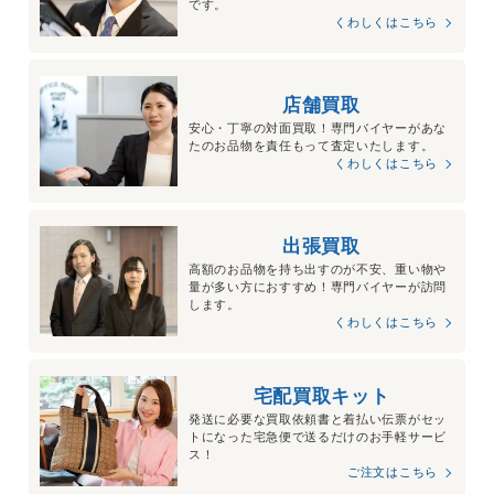
です。
～100,000円買取
くわしくはこちら
スウェットトレーナー
店舗買取
ロゴ リップパレット
安心・丁寧の対面買取！専門バイヤーがあな
たのお品物を責任もって査定いたします。
くわしくはこちら
シャネルの人気コスメ「リップパレット」がモチーフとなった
スウェットトレーナー。ヴィンテージ風のざっくりとした素材
感、シルエットでカジュアルに着こなせる一着です。ラグジュ
出張買取
アリーとストリートが融合したような人気ウェアとなっており
高額のお品物を持ち出すのが不安、重い物や
ますので、高価買取が期待できます。
量が多い方におすすめ！専門バイヤーが訪問
します。
～101,000円買取
くわしくはこちら
宅配買取キット
マトラッセ レギンス パンツ
P62781
発送に必要な買取依頼書と着払い伝票がセッ
トになった宅急便で送るだけのお手軽サービ
ス！
ご注文はこちら
2020年に発売された、シャネルのアイコンバッグとしてもお