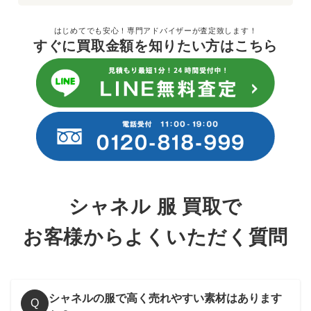
馴染みの「マトラッセ」柄レギンス。華やか＆シックな雰囲気
を併せ持ち、どんなスタイルにもフィットしてくれます。一目
はじめてでも安心！専門アドバイザーが査定致します！
見ただけでシャネルだと分かるデザインの服は特に高値が付き
すぐに買取金額を知りたい方はこちら
やすいです。
～51,000円買取
ロングタイトスカート
シルク混 ツイード
色彩豊かなツイード生地を採用したタイトスカート。しなやか
で美しい女性らしいラインを表現してくれる、シャネルならで
シャネル 服 買取で
はの気品溢れるアイテムです。ツイードはシャネルの洋服で人
気が高い定番素材ですので、スカートも高価買取中です。
お客様からよくいただく質問
～31,000円買取
シャネルの服で高く売れやすい素材はあります
Q
チュニックワンピース 21SS