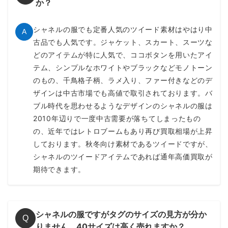
か？
P70430
シャネルの服でも定番人気のツイード素材はやはり中
A
一見シンプルなデザインながら4つのポケットがレース素材と
古品でも人気です。ジャケット、スカート、スーツな
なった、こだわりの素材使いがお洒落なチュニック丈のシャツ
どのアイテムが特に人気で、ココボタンを用いたアイ
ワンピです。2021年発売のアイテムですので、旬の内にお早
テム、シンプルなホワイトやブラックなどモノトーン
めにご依頼いただく事で最大限の高額査定が狙えます。
のもの、千鳥格子柄、ラメ入り、ファー付きなどのデ
～80,000円買取
ザインは中古市場でも高値で取引されております。バ
ブル時代を思わせるようなデザインのシャネルの服は
2010年辺りで一度中古需要が落ちてしまったもの
スウェット トレーナー 20AW
の、近年ではレトロブームもあり再び買取相場が上昇
P63298K 48933
しております。秋冬向け素材であるツイードですが、
シャネルのツイードアイテムであれば通年高価買取が
パンキッシュなグラフィックにスパンコール刺繍、ビーズ刺繍
期待できます。
をふんだんにあしらった抜群の存在感のスウェットトレーナー
です。2020AWにリリースされ、現在も人気の高いアイテムで
す。相場も高く、高額買取させて頂きます。
～80,000円買取
シャネルの服ですがタグのサイズの見方が分か
Q
りません。40サイズは高く売れますか？