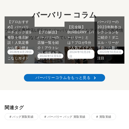
バーバリー コラム
【プロおすす
バーバリーの
め】バーバリ
【完全版】
2023年秋冬コ
ブランド専門店LIFEではバーバリーの様々なアイテムの新作情
ーチェック全9
【プロ解説】
BURBERRY（バ
レクションを
報や買取情報などをお伝えしています。
種類を徹底解
バーバリーの
ーバリー）と
ご紹介！ダニ
説！人気定番
店舗一覧を紹
は？プロが5分
エル・リーが
から希少柄ま
介！アウトレ
で人気アイテム
手掛けた新し
2026年4月29日
2024年10月26
2023年10月4日
で、大人の着
ット情報も完
や購入方法まで
いスタイルに
2024年12月5日
日
こなしガイド
全ガイド！
徹底ガイド！
注目
バーバリーコラムをもっと見る
関連タグ
バッグ買取実績
バーバリー バッグ 買取実績
買取実績