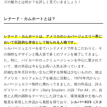
ズの魅力とは何か？を詳しく見ていきましょう！
レナード・カムホートとは？
レナード・カムホートは、アメリカのシルバージュエリー界に
おいて伝説的な存在として知られる人物です。
シルバージュエリーを全てハンドメイドで作るこだわりと、そ
の独特なデザインと職人技で多くのファンを魅了してきまし
た。特に、バイカーやロックミュージシャンを中心に愛されて
いて、彼の作品は今もなお高い人気を誇っています。
詳細な生年月日や生い立ちに関する情報は少ないものの、彼は
アメリカ・カリフォルニアを拠点に活動し、1970年代からシ
ルバージュエリー制作に携わってきました。彼の作品は、詩人
ゲイリー・スナイダー（Gary Snyder）の詩「For All」の、自
然と人間の調和をテーマにした詩であり、環境保護や土地への
敬意を表現した作品から着想を得ており、
シルバー925（スタ