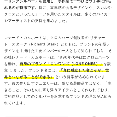
ーリングシルバー）を使用し、手作業で一つひとつ丁寧に作ら
れるのが特徴です。
特に、重厚感のあるデザインや、スカルや
クロスといったモチーフを用いたスタイルは、多くのバイカー
やアーティストの支持を集めました。
レナード・カムホートは、クロムハーツ創設者の リチャー
ド・スターク（Richard Stark）とともに、ブランドの初期デ
ザインを手掛けた主要メンバーの一人として知られており、そ
の後レナード・カムホートは、1990年代半ばにクロムハーツ
を離れ、
自身のブランド「ロンワンズ（LONE ONES）」
を設
立 しました。ブランド名には、
「真に独立した者こそが、世
界とつながることができる」
という哲学が込められていま
す。彼の作り出すジュエリーは、単なる装飾品ではなく、「生
きること」そのものに寄り添うアイテムとして作られており、
芸術作品としてのシルバーを追求するブランドの理念が込めら
れています。