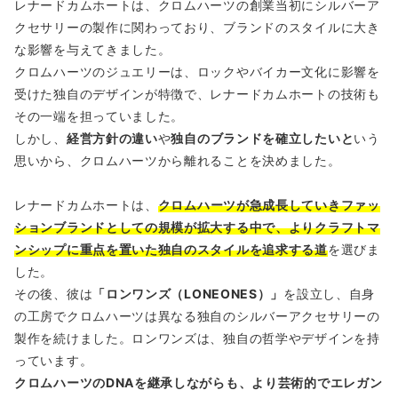
レナードカムホートは、クロムハーツの創業当初にシルバーア
クセサリーの製作に関わっており、ブランドのスタイルに大き
な影響を与えてきました。
クロムハーツのジュエリーは、ロックやバイカー文化に影響を
受けた独自のデザインが特徴で、レナードカムホートの技術も
その一端を担っていました。
しかし、
経営方針の違い
や
独自のブランドを確立したいと
いう
思いから、クロムハーツから離れることを決めました。
レナードカムホートは、
クロムハーツが急成長していきファッ
ションブランドとしての規模が拡大する中で、よりクラフトマ
ンシップに重点を置いた独自のスタイルを追求する道
を選びま
した。
その後、彼は
「ロンワンズ（LONEONES）」
を設立し、自身
の工房でクロムハーツは異なる独自のシルバーアクセサリーの
製作を続けました。ロンワンズは、独自の哲学やデザインを持
っています。
クロムハーツのDNAを継承しながらも、より芸術的でエレガン