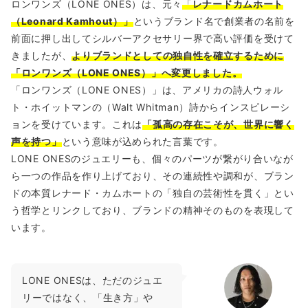
ロンワンズ（LONE ONES）は、元々
「
レナードカムホート
（Leonard Kamhout）」
というブランド名で創業者の名前を
前面に押し出してシルバーアクセサリー界で高い評価を受けて
きましたが、
よりブランドとしての独自性を確立するために
「ロンワンズ（LONE ONES）」へ変更しました。
「ロンワンズ（LONE ONES）」は、アメリカの詩人ウォル
ト・ホイットマンの（Walt Whitman）詩からインスピレーシ
ョンを受けています。これは
「孤高の存在こそが、世界に響く
声を持つ」
という意味が込められた言葉です。
LONE ONESのジュエリーも、個々のパーツが繋がり合いなが
ら一つの作品を作り上げており、その連続性や調和が、ブラン
ドの本質レナード・カムホートの「独自の芸術性を貫く」とい
う哲学とリンクしており、ブランドの精神そのものを表現して
います。
LONE ONESは、ただのジュエ
リーではなく、「生き方」や