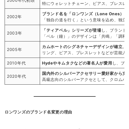
2000年代初頭
特にウォレットチェーン、ピアス、ブレスレ
ブランド名を「ロンワンズ（Lone Ones）
2002年
「独自の道を行く」という意味を込め、独立
「ティアベル」シリーズが登場
し、ブランド
2003年
「ベル（鐘）」のデザインは「共鳴」「調和
カムホートのシグネチャーデザインが確立
。
2005年
リング、ピアス、ブレスレットなどが芸能人
2010年代
Hydeやキムタクなどの著名人が愛用
し、ブ
国内外のシルバーアクセサリー愛好家から支
2020年代
高級志向のシルバーアクセとして、クロムハ
ロンワンズのブランド名変更の理由