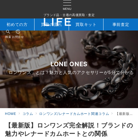
MENU
ブランド品・古着の高価買取・査定
初めての方
買取の流れ
買取キット
事前査定
検索
お問合せ
LONE ONES
「ロンワンズ」とは？魅力と人気のアクセサリーが5分で分かる
HOME
コラム
ロンワンズ/レナードカムホート関連コラム
【最新版】ロンワンズ完全解説！ブランドの魅力やレナードカムホートとの関係
【最新版】ロンワンズ完全解説！ブランドの
魅力やレナードカムホートとの関係