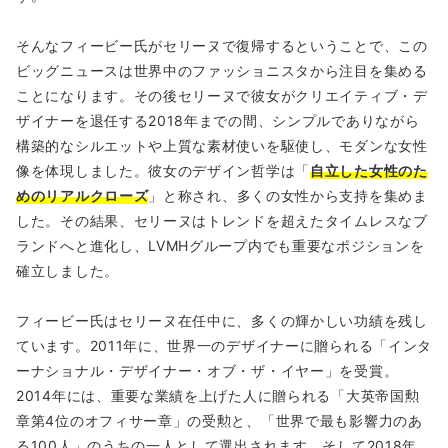
そんなフィービー氏がセリーヌで復帰するということで、この
ビッグニュースは世界中のファッショニスタから注目を集める
ことになります。その後セリーヌで彼女がクリエイティブ・デ
ザイナーを退任する2018年までの間、シンプルでありながら
構築的なシルエットや上質な素材使いを駆使し、モダンな女性
像を体現しました。彼女のデザイン哲学は「
自立した女性のた
めのリアルクローズ
」と称され、多くの女性から支持を集めま
した。その結果、セリーヌはトレンドを超えたタイムレスなブ
ランドへと進化し、LVMHグループ内でも重要なポジションを
確立しました。
フィービー氏はセリーヌ在任中に、多くの輝かしい功績を残し
ています。2011年に、世界一のデザイナーに贈られる「インタ
ーナショナル・デザイナー・オブ・ザ・イヤー」を受賞。
2014年には、重要な業績を上げた人に贈られる「大英帝国勲
章第4位のオフィサー章」の受勲と、「世界で最も影響力のあ
る100人」のうちの一人として選出されます。そして2018年、