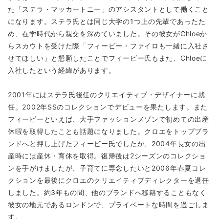
た「ステラ・マッカートニー」のアシスタントとして働くこと
になります。ステラ氏とは同じ大学の1つ上の先輩であったた
め、在学時代から親交を深めていました。その彼女がChloeか
らスカウトを受けた際「フィービー・ファイロも一緒に入社さ
せてほしい」と懇願したことでフィービー氏もまた、Chloeに
入社したという経緯があります。
2001年にはステラ氏後任のクリエイティブ・デザイナーに就
任。2002年SSのコレクションでデビューを果たします。また
フィービーといえば、大手ファッションメゾンで初めての出産
休暇を取得したことも話題になりました。クロエをトップブラ
ンドへと押し上げたフィービー氏でしたが、2004年長女の出
産時には産休・育休を取得。復帰後は2シーズンのコレクショ
ンを手がけましたが、子育てに専念したいと2006年春夏コレ
クションを最後にクロエのクリエイティブディレクターを退任
しました。約3年もの間、他のブランドへ移籍することもなく
彼女の地元であるロンドンで、プライベートな時間を過ごしま
す。