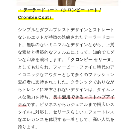
・ テーラードコート（クロンビーコート /
Crombie Coat）
シンプルなダブルブレストデザインとストレート
なシルエットが特徴の洗練されたテーラードコー
ト。無駄のないミニマルなデザインながら、上質
な素材と構築的なフォルムによって、知的でモダ
ンな印象を演出します。「
クロンビー セリーヌ
」
としても知られ、フィービー・ファイロ時代のア
イコニックなアウターとして多くのファッション
愛好者に支持されました。クラシックでありなが
らトレンドに左右されないデザインは、タイムレ
スな魅力を持ち、
長く愛用できるマストハブアイ
テム
です。ビジネスからカジュアルまで幅広いス
タイルに対応し、セリーヌらしいエフォートレス
なエレガンスを体現する一着として、高い人気を
誇ります。