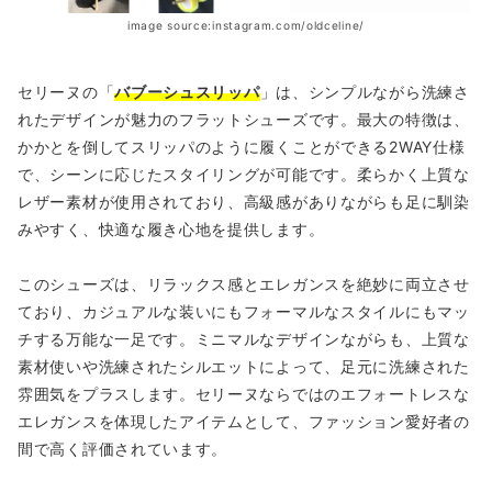
image source:instagram.com/oldceline/
セリーヌの「
バブーシュスリッパ
」は、シンプルながら洗練さ
れたデザインが魅力のフラットシューズです。最大の特徴は、
かかとを倒してスリッパのように履くことができる2WAY仕様
で、シーンに応じたスタイリングが可能です。柔らかく上質な
レザー素材が使用されており、高級感がありながらも足に馴染
みやすく、快適な履き心地を提供します。
このシューズは、リラックス感とエレガンスを絶妙に両立させ
ており、カジュアルな装いにもフォーマルなスタイルにもマッ
チする万能な一足です。ミニマルなデザインながらも、上質な
素材使いや洗練されたシルエットによって、足元に洗練された
雰囲気をプラスします。セリーヌならではのエフォートレスな
エレガンスを体現したアイテムとして、ファッション愛好者の
間で高く評価されています。