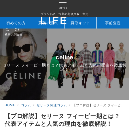
MENU
ブランド品・古着の高価買取・査定
初めての方
買取の流れ
買取キット
事前査定
検索
お問合せ
celine
セリーヌ フィービー期とは？代表アイテムと人気の理由を徹底解
説！
HOME
コラム
セリーヌ関連コラム
【プロ解説】セリーヌ フィービー期とは？代表アイテムと人気の理由を徹底解説！
【プロ解説】セリーヌ フィービー期とは？
代表アイテムと人気の理由を徹底解説！