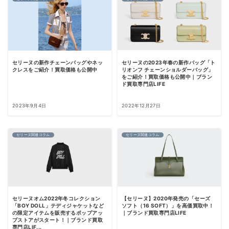
セリーヌの新作チェーンバッグやネッ
セリーヌの2023年春の新作バッグ「ト
クレスをご紹介！買取価格も公開中
リオンフ チェーンショルダーバッグ」
をご紹介！買取価格も公開中｜ブラン
ド買取専門店LIFE
2023年9月4日
2022年12月27日
セリーヌ関連コラム
セリーヌ関連コラム
セリーヌオム2022年冬コレクション
【セリーヌ】2020年発売の「セーズ
「BOY DOLL」テディジャケットなど
ソフト（16 SOFT）」を高価買取中！
の限定アイテムを販売するポップアッ
｜ブランド買取専門店LIFE
プストアがスタート！｜ブランド買取
専門店LIF...