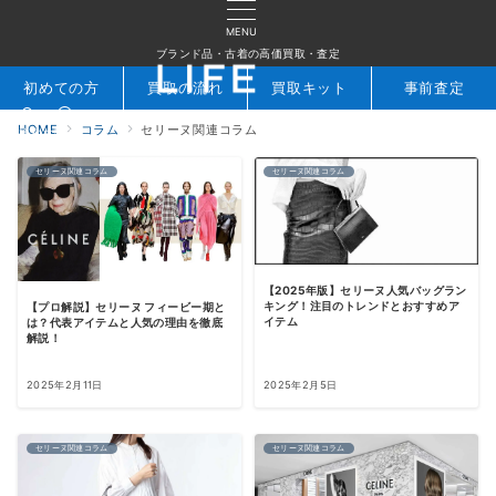
MENU
ブランド品・古着の高価買取・査定
初めての方
買取の流れ
買取キット
事前査定
HOME
コラム
セリーヌ関連コラム
検索
お問合せ
セリーヌ関連コラム
セリーヌ関連コラム
【2025年版】セリーヌ人気バッグラン
キング！注目のトレンドとおすすめア
【プロ解説】セリーヌ フィービー期と
イテム
は？代表アイテムと人気の理由を徹底
解説！
2025年2月11日
2025年2月5日
セリーヌ関連コラム
セリーヌ関連コラム