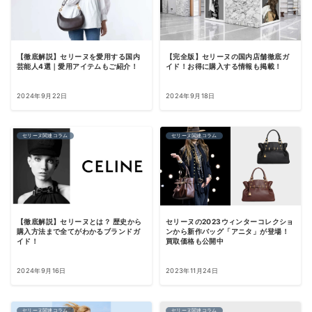
【徹底解説】セリーヌを愛用する国内
【完全版】セリーヌの国内店舗徹底ガ
芸能人4選｜愛用アイテムもご紹介！
イド！お得に購入する情報も掲載！
2024年9月22日
2024年9月18日
セリーヌ関連コラム
セリーヌ関連コラム
【徹底解説】セリーヌとは？ 歴史から
セリーヌの2023ウィンターコレクショ
購入方法まで全てがわかるブランドガ
ンから新作バッグ「アニタ」が登場！
イド！
買取価格も公開中
2024年9月16日
2023年11月24日
セリーヌ関連コラム
セリーヌ関連コラム