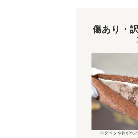
傷あり・訳
ベタベタや剥がれ