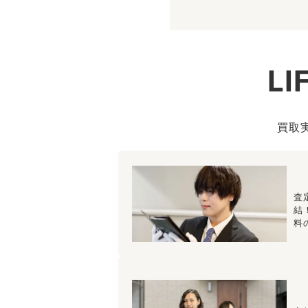
L
買取
査
結
料