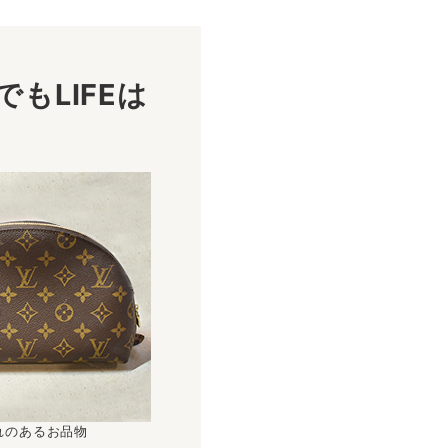
もLIFEは
！
れのあるお品物