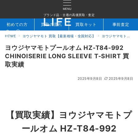
MENU
ブランド品・古着の高価買取・査定
初めての方
買取の流れ
買取キット
事前査定
HOME
ヨウジヤマモト 買取【最新相場・全国対応】
ヨウジヤマモト買取実績｜ブランド古着専門店LIFE
検索
お問合せ
ヨウジヤマモトプールオム HZ-T84-992
CHINOISERIE LONG SLEEVE T-SHIRT 買
取実績
2025年9月8日
2025年9月8日
【買取実績】
ヨウジヤマモトプ
ールオム HZ-T84-992