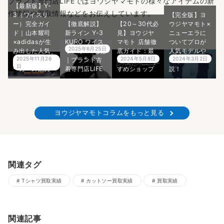
ブランド専門店LIFEではヨウジヤマモトの様々なアイテムの新
【最新版】Y-
作情報や買取情報などをお伝えしています。
3（ワイスリ
【完全版】ヨ
ー）完全ガイ
【徹底解説】
【20～30代必
ウジヤマモト×
ド｜山本耀司
新ライン Y-3
見】ヨウジヤ
ニューエラに
×adidasが生
KURO ワイス
マモト 店舗徹
ついてプロが
2025年6月25日
み出した人気
リー クロ とは
底ガイド：最
人気モデルや
2025年11月26
2024年5月8日
2024年3月2日
モデル・スニ
｜ブランド古
新情報＆おす
歴史を5分で解
日
ーカーの魅力
着専門店LIFE
すめショップ
説！
ヨウジヤマモトコラムをもっと見る
関連タグ
Tシャツ買取実績
カットソー買取実績
買取実績
関連記事