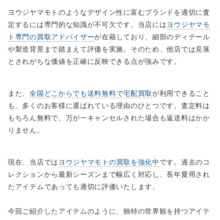
ヨウジヤマモトのようなデザイン性に富むブランドを適切に査
定するには専門的な知識が不可欠です。当店には
ヨウジヤマモ
ト専門の買取アドバイザー
が在籍しており、細部のディテール
や製造背景まで踏まえて評価を実施。そのため、他店では見落
とされがちな価値を正確に反映できる点が強みです。
また、
全国どこからでも送料無料で宅配買取
が利用できること
も、多くのお客様に選ばれている理由のひとつです。査定料は
もちろん無料で、万が一キャンセルされた場合も返送料はかか
りません。
現在、当店では
ヨウジヤマモトの買取を強化中
です。過去のコ
レクションから最新シーズンまで幅広く対応し、長年愛用され
たアイテムであっても適切に評価いたします。
今回ご紹介したアイテムのように、独特の世界観を持つアイテ