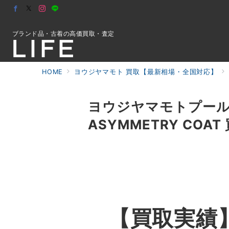
ブランド品・古着の高価買取・査定
HOME
ヨウジヤマモト 買取【最新相場・全国対応】
初めての方へ
ヨウジヤマモトプールオム 2
ASYMMETRY COA
検索
お問合せ
【買取実績