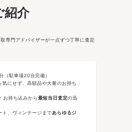
ご紹介
買取専門アドバイザーが一点ずつ丁寧に査定
分（駐車場20台完備）
を気にせず、高額品や大量のお持ち
・お持ち込みから
最短当日査定
の迅
ート、ヴィンテージまで
あらゆるジ