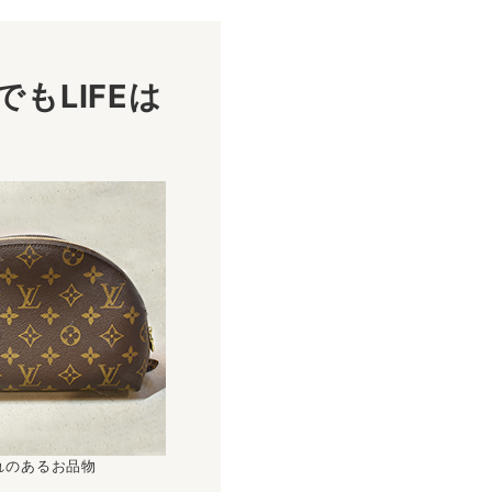
もLIFEは
！
れのあるお品物