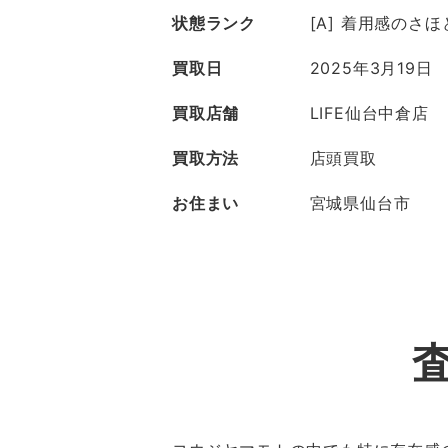
状態ランク
[A] 着用感のさ
買取日
2025年3月19日
買取店舗
LIFE仙台中倉店
買取方法
店頭買取
お住まい
宮城県仙台市