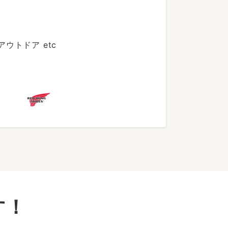
トドア etc
す！