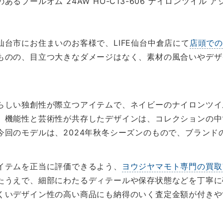
るプールオム 24AW HO-C13-606 ナイロンツイル
台市にお住まいのお客様で、LIFE仙台中倉店にて
店頭で
ものの、目立つ大きなダメージはなく、素材の風合いやデザ
らしい独創性が際立つアイテムで、ネイビーのナイロンツイ
。機能性と芸術性が共存したデザインは、コレクションの中
今回のモデルは、2024年秋冬シーズンのもので、ブランド
イテムを正当に評価できるよう、
ヨウジヤマモト専門の買取
たうえで、細部にわたるディテールや保存状態などを丁寧に
くいデザイン性の高い商品にも納得のいく査定金額が付きや