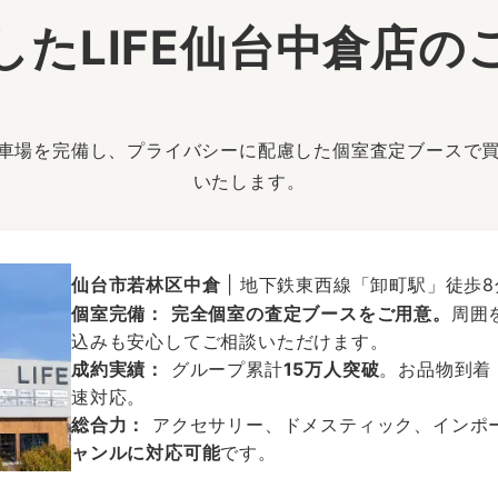
したLIFE仙台中倉店の
駐車場を完備し、プライバシーに配慮した個室査定ブースで
いたします。
仙台市若林区中倉
| 地下鉄東西線「卸町駅」徒歩8
個室完備：
完全個室の査定ブースをご用意。
周囲
込みも安心してご相談いただけます。
成約実績：
グループ累計
15万人突破
。お品物到着
速対応。
総合力：
アクセサリー、ドメスティック、インポ
ャンルに対応可能
です。