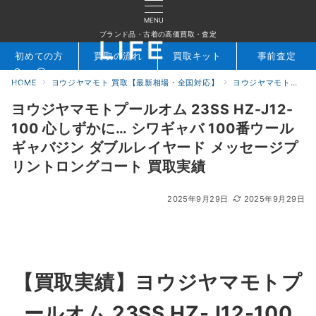
MENU
ブランド品・古着の高価買取・査定
初めての方
買取の流れ
買取キット
事前査定
HOME
ヨウジヤマモト 買取【最新相場・全国対応】
ヨウジヤマモト買取実績｜ブランド古着専門店LIFE
検索
お問合せ
ヨウジヤマモトプールオム 23SS HZ-J12-
100 心しずかに… シワギャバ 100番ウール
ギャバジン ダブルレイヤード メッセージプ
リントロングコート 買取実績
2025年9月29日
2025年9月29日
【買取実績】
ヨウジヤマモトプ
ールオム 23SS HZ-J12-100