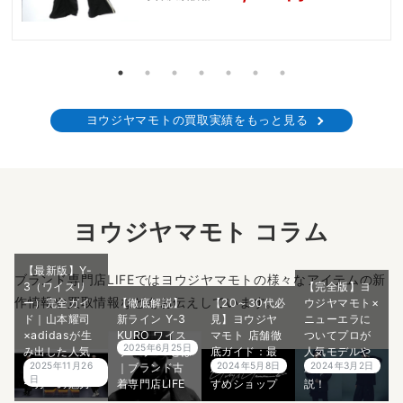
ヨウジヤマモトの買取実績をもっと見る
ヨウジヤマモト コラム
【最新版】Y-
ブランド専門店LIFEではヨウジヤマモトの様々なアイテムの新
3（ワイスリ
【完全版】ヨ
作情報や買取情報などをお伝えしています。
ー）完全ガイ
【徹底解説】
【20～30代必
ウジヤマモト×
ド｜山本耀司
新ライン Y-3
見】ヨウジヤ
ニューエラに
×adidasが生
KURO ワイス
マモト 店舗徹
ついてプロが
2025年6月25日
み出した人気
リー クロ とは
底ガイド：最
人気モデルや
2025年11月26
2024年5月8日
2024年3月2日
モデル・スニ
｜ブランド古
新情報＆おす
歴史を5分で解
日
ーカーの魅力
着専門店LIFE
すめショップ
説！