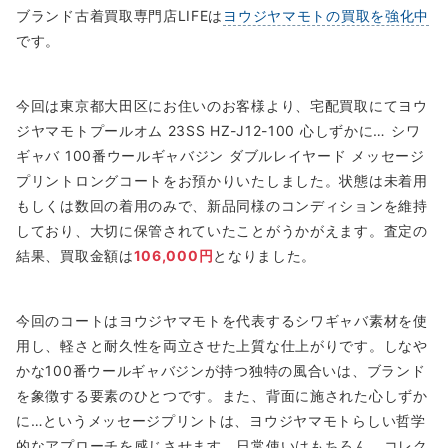
ブランド古着買取専門店LIFEは
ヨウジヤマモトの買取を強化中
です。
今回は東京都大田区にお住いのお客様より、宅配買取にてヨウ
ジヤマモトプールオム 23SS HZ-J12-100 心しずかに… シワ
ギャバ 100番ウールギャバジン ダブルレイヤード メッセージ
プリントロングコートをお預かりいたしました。状態は未着用
もしくは数回の着用のみで、新品同様のコンディションを維持
しており、大切に保管されていたことがうかがえます。査定の
結果、買取金額は
106,000円
となりました。
今回のコートはヨウジヤマモトを代表するシワギャバ素材を使
用し、軽さと耐久性を両立させた上質な仕上がりです。しなや
かな100番ウールギャバジンが持つ独特の風合いは、ブランド
を象徴する要素のひとつです。また、背面に施された心しずか
に…というメッセージプリントは、ヨウジヤマモトらしい哲学
的なアプローチを感じさせます。日常使いはもちろん、コレク