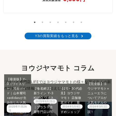
買取実績価格
Y3の買取実績をもっと見る
ヨウジヤマモト コラム
【最新版】Y-
ブランド専門店LIFEではヨウジヤマモトの様々なアイテムの新
3（ワイスリ
【完全版】ヨ
作情報や買取情報などをお伝えしています。
ー）完全ガイ
【徹底解説】
【20～30代必
ウジヤマモト×
ド｜山本耀司
新ライン Y-3
見】ヨウジヤ
ニューエラに
×adidasが生
KURO ワイス
マモト 店舗徹
ついてプロが
2025年6月25日
み出した人気
リー クロ とは
底ガイド：最
人気モデルや
2025年11月26
2024年5月8日
2024年3月2日
モデル・スニ
｜ブランド古
新情報＆おす
歴史を5分で解
日
ーカーの魅力
着専門店LIFE
すめショップ
説！