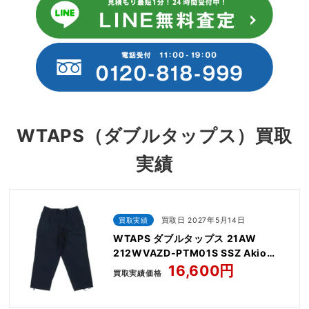
WTAPS（ダブルタップス）買取
実績
買取実績
買取日 2027年5月14日
WTAPS ダブルタップス 21AW
212WVAZD-PTM01S SSZ Akio
Hasegawa エス エス ズィー アキオハ
16,600円
買取実績価格
セガワ TAC-TIC-R TROUSERS