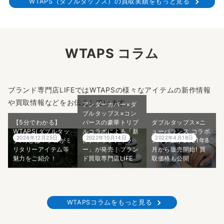
WTAPS（ダブルタップス）の買取実績をもっと見る
WTAPS コラム
ブランド専門店LIFEではWTAPSの様々なアイテムの新作情報
や買取情報などをお伝えしています。
アンダーカバー×ダ
ブルタップス×コン
【5分でわかる】
バースの豪華トリプ
ダブルタップス×ニ
WTAPS(ダブルタッ
ルコラボによる「新
ューバランス コラボ
2024年12月25日
2022年10月14日
2022年4月18日
プス)とは？プロがミ
作チャックテイラ
アイテムが2021年8
リタリーアイテム等
ー」が発売｜ブラン
月から販売開始! 買
魅力をご紹介！
ド買取専門店LIFE
取価格も公開
WTAPSコラムをもっと見る