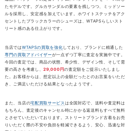
たモデルです。グルカサンダルの要素を残しつつ、ミッドソー
ルを採用し、安定感を加えています。ホワイトステッチをアク
セントしたブラックカラーのシューズは、WTAPSらしいスト
リート感のある仕上がりです。
当店では
WTAPSの買取を強化
しており、ブランドに精通した
専門の買取アドバイザー
が一点ずつ丁寧に査定を実施中です。
今回の査定では、商品の状態、希少性、デザイン性、そして需
要の高さを考慮し、
29,000円
の査定額をご提示いたしまし
た。お客様からは、想定以上の金額だったとのお言葉をいただ
き、ご満足いただける結果となったようです。
また、当店の
宅配買取サービス
は全国対応で、送料や査定料は
もちろん、査定後のキャンセル時にかかる返送料もすべて無料
とさせていただいております。ストリートブランド古着をお売
りいただく際の不安や負担を軽減できるよう、安心、迅速な対