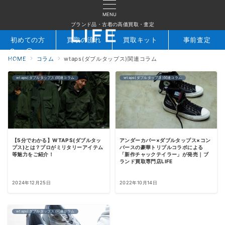
MENU
ブランド品・古着の高価買取・査定
初めての方
買取の流れ
買取キット
事前査定
HOME
コラム
wtaps(ダブルタップス)関連コラム
検索
お問合せ
wtaps(ダブルタップス)関連コラム
wtaps(ダブルタップス)関連コラム
【5分でわかる】WTAPS(ダブルタッ
アンダーカバー×ダブルタップス×コン
プス)とは？プロがミリタリーアイテム
バースの豪華トリプルコラボによる
等魅力をご紹介！
「新作チャックテイラー」が発売｜ブ
ランド買取専門店LIFE
2024年12月25日
2022年10月14日
wtaps(ダブルタップス)関連コラム