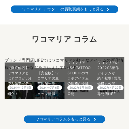
ワコマリア アウター の買取実績をもっと見る
ワコマリア コラム
ブランド専門店LIFEではワコマリアの様々なアイテムの新作情
ワコマリア
ワコマリアの
報や買取情報などをお伝えしています。
【徹底解説】
×56 TATTOO
2022SS新作
ワコマリアと
【完全版】ワ
STUDIOのコ
アイテムが
は？プロが5分
コマリアの直
ラボアイテム
続々登場! 買取
で人気アイテ
営店舗一覧・
の価格が高騰
価格も公開｜
2024年12月1日
2024年7月6日
2022年5月10日
2022年4月20日
ムや魅力をご
オンラインシ
中! 買取価格も
ブランド買取
紹介！
ョップ情報！
公開
専門店LIFE
ワコマリアコラムをもっと見る