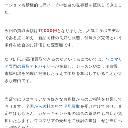
ーションも積極的に行い、その独自の世界観を拡張してきまし
た。
今回の買取金額は
17,000円
となりました。人気コラボモデル
である点に加え、新品同様の良好な状態、付属タグ完備という
条件を総合的に評価した査定額です。
なぜLIFEが高価買取できるのかという点については、
ワコマリ
ア専門の買取アドバイザー
が在籍し、シーズンやコラボ背景、
市場相場を的確に把握したうえで価格を算出していることが大
きな理由です。
当店ではワコマリアがお好きなお客様からのご相談を歓迎して
おります。
全国から送料無料で宅配買取
を受け付けており、査
定料はもちろん、万が一キャンセルの場合の返送料も当店が負
担いたします。ワコマリアの売却をご検討の際は、ぜひ当店へ
ご相談ください。