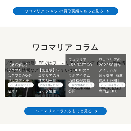
ワコマリア シャツ の買取実績をもっと見る
ワコマリア コラム
ワコマリア
ワコマリアの
ブランド専門店LIFEではワコマリアの様々なアイテムの新作情
【徹底解説】
×56 TATTOO
2022SS新作
報や買取情報などをお伝えしています。
ワコマリアと
【完全版】ワ
STUDIOのコ
アイテムが
は？プロが5分
コマリアの直
ラボアイテム
続々登場! 買取
で人気アイテ
営店舗一覧・
の価格が高騰
価格も公開｜
2024年12月1日
2024年7月6日
2022年5月10日
2022年4月20日
ムや魅力をご
オンラインシ
中! 買取価格も
ブランド買取
紹介！
ョップ情報！
公開
専門店LIFE
ワコマリアコラムをもっと見る