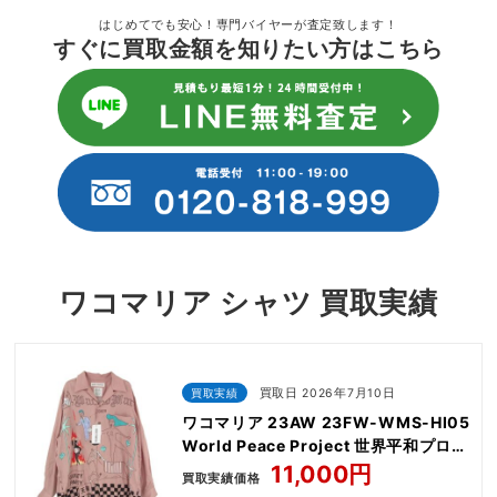
はじめてでも安心！専門バイヤーが査定致します！
すぐに買取金額を知りたい方はこちら
ワコマリア シャツ 買取実績
買取実績
買取日 2026年7月10日
ワコマリア 23AW 23FW-WMS-HI05
World Peace Project 世界平和プロジ
ェクト HAWAIIAN SHIRT L/S
11,000円
買取実績価格