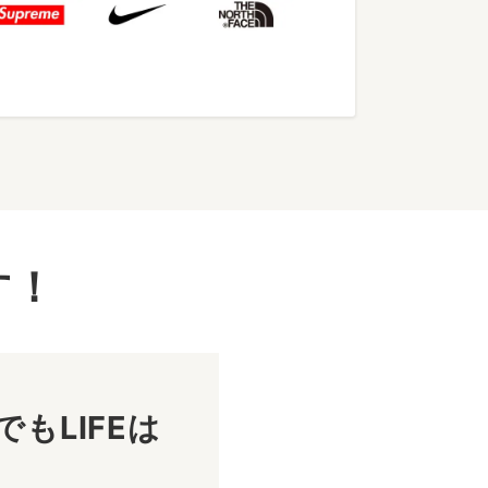
す！
もLIFEは
！