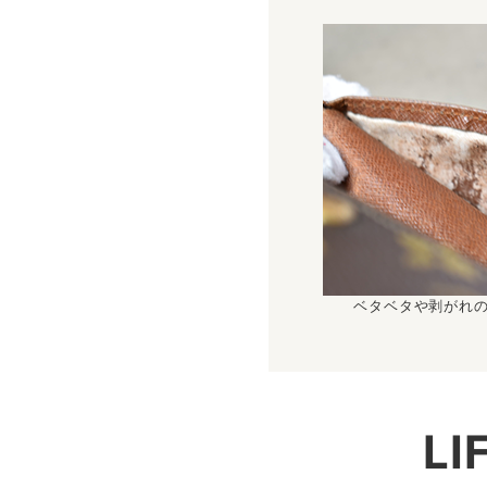
ベタベタや剥がれ
L