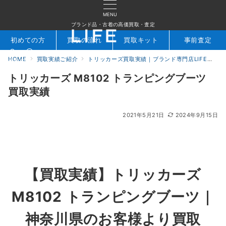
MENU
ブランド品・古着の高価買取・査定
初めての方
買取の流れ
買取キット
事前査定
HOME
買取実績ご紹介
トリッカーズ買取実績｜ブランド専門店LIFE
ト
検索
お問合せ
トリッカーズ M8102 トランピングブーツ
買取実績
2021年5月21日
2024年9月15日
【買取実績】トリッカーズ
M8102 トランピングブーツ｜
神奈川県のお客様より買取