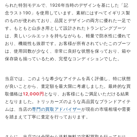
られた特別モデルで、1926年当時のデザインを基にした「記
念ラスト190」を使用しています。素材にはすべてイギリス製
のものが使われており、品質とデザインの両方に優れた一足で
す。もともと山歩き用として設計されたトランピングブーツ
は、美しいシルエットを持ちながらも、軽量で防水性に優れて
おり、機能性も抜群です。お客様が所有されていたこのブーツ
は、使用回数が少なく、非常に良好な状態を保っており、箱や
保存袋も揃っているため、完璧なコンディションでした。
当店では、このような希少なアイテムを高く評価し、特に状態
が良いことから、査定額を最大限に考慮しました。最終的な買
取価格は
12,000円
となり、お客様にもご満足いただける結果
となりました。トリッカーズのような高品質なブランドアイテ
ムは、当店の
専門の買取アドバイザー
が現在の市場相場や需要
を踏まえて丁寧に査定を行っております。
さらに、当店では全国から送料無料で宅配買取を行っており、