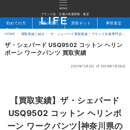
MENU
ブランド品・古着の高価買取・査定
初めての方
買取の流れ
買取キット
事前査定
HOME
買取実績ご紹介
ザ・シェパード買取実績｜ブランド古着専門店LIFE
検索
お問合せ
ザ・シェパード USQ9502 コットン ヘリン
ボーン ワークパンツ 買取実績
2021年11月2日
2024年7月26日
【買取実績】ザ・シェパード
USQ9502 コットン ヘリンボ
ーン ワークパンツ|神奈川県の