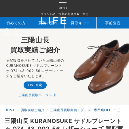
MENU
ブランド品・古着の高価買取・査定
初めての方
買取の流れ
買取キット
事前査定
検索
お問合せ
三陽山長
買取実績ご紹介
宅配買取をさせて頂いた三陽山長の
KURANOSUKE サドルプレーント
ゥ Q74-43-002-56 レザーシュー
ズをご紹介いたします。
LINE査定
三陽山長買取ページへ
HOME
買取実績ご紹介
三陽山長買取実績｜ブランド専門店LIFE
三陽山長 KURANOSUKE サドルプレーントゥ Q74-43-002-56 レザーシューズ 買取実績
三陽山長 KURANOSUKE サドルプレーント
ゥ Q74-43-002-56 レザーシューズ 買取実