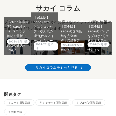
サカイ コラム
【完全版】
ブランド専門店LIFEではサカイの様々なアイテムの新作情報や
【2025年最新
sacai(サカイ)
版】sacai ×
とは？コンセ
【完全版】
【完全版】
買取情報などをお伝えしています。
Levi’sコラボ
プトや人気の
sacaiの国内店
sacaiのバッグ
解説！最新ア
理由,代表アイ
舗を完全網
をプロが5分で
イテムの高額
テムからコー
羅！店舗限定
解説！人気モ
2025年6月11日
2024年4月1日
2024年11月12
買取の秘訣も
ディネートま
アイテムもご
デルから店舗
2024年8月22日
日
ご紹介
でご紹介！
紹介！
情報まで！
サカイコラムをもっと見る
関連タグ
コート買取実績
ジャケット買取実績
ブルゾン買取実績
買取実績